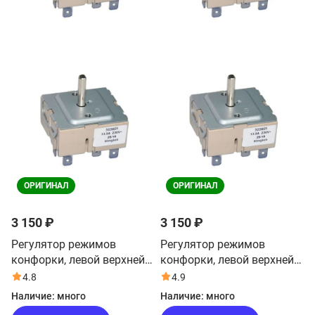
ОРИГИНАЛ
ОРИГИНАЛ
3 150 ₽
3 150 ₽
Регулятор режимов
Регулятор режимов
конфорки, левой верхней
конфорки, левой верхней
для плиты Haier
для плиты Haier HCX-
4.8
4.9
HCC56FO1W
5CDPW1
Наличие:
много
Наличие:
много