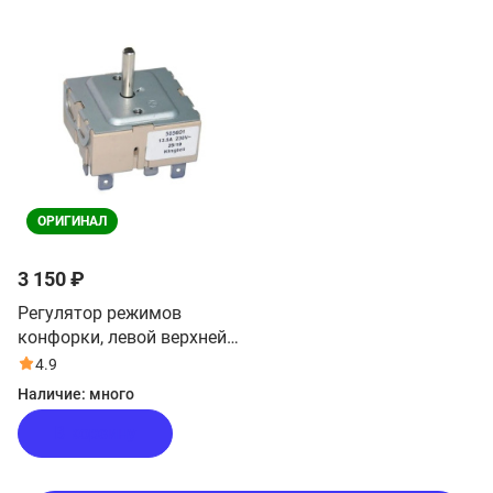
ОРИГИНАЛ
3 150 ₽
Регулятор режимов
конфорки, левой верхней
для плиты Haier HCX-
4.9
5CDPW2
Наличие:
много
В корзину