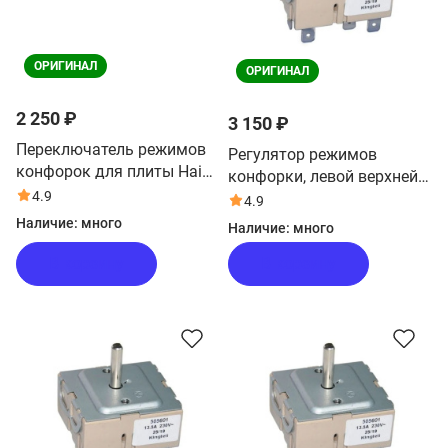
ОРИГИНАЛ
ОРИГИНАЛ
2 250 ₽
3 150 ₽
Переключатель режимов
Регулятор режимов
конфорок для плиты Haier
конфорки, левой верхней
HCX-5CDPC2
4.9
для плиты Haier
4.9
HCC56CFO1X
Наличие:
много
Наличие:
много
В корзину
В корзину