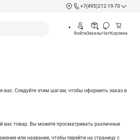
+7(495)212-19-70
+7(495)212-
Войти
Заказы
Чат
Корзина
info@hcstore.ru
Режим работы: 10
18:00
Выходные:
суббо
воскресенье
Москва, Ленингр
шоссе 130, корп. 
 вас. Следуйте этим шагам, чтобы оформить заказ в
ий вас товар. Вы можете просматривать различные
ажение или название, чтобы перейти на страницу с