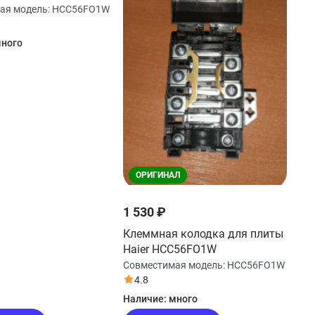
1W
ая модель:
HCC56FO1W
ного
ОРИГИНАЛ
1 530 ₽
Клеммная колодка для плиты
Haier HCC56FO1W
Совместимая модель:
HCC56FO1W
4.8
Наличие:
много