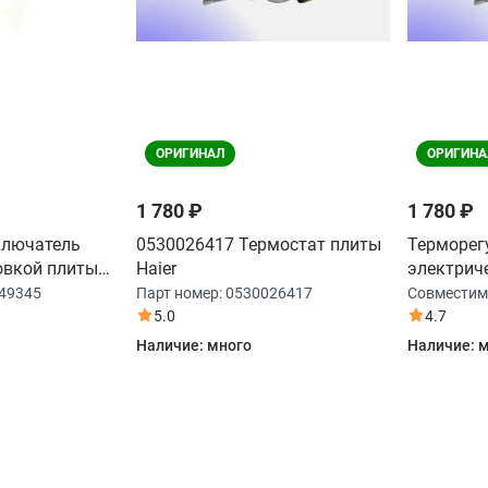
ОРИГИНАЛ
ОРИГИНА
1 780 ₽
1 780 ₽
ключатель
0530026417 Термостат плиты
Терморег
овкой плиты
Haier
электрич
Haier HC
49345
Парт номер:
0530026417
Совместим
5.0
4.7
Наличие:
много
Наличие:
м