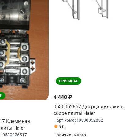
ОРИГИНАЛ
Л
4 440 ₽
0530052852 Дверца духовки в
сборе плиты Haier
Парт номер:
0530052852
17 Клеммная
5.0
литы Haier
Наличие:
много
р:
0530026517