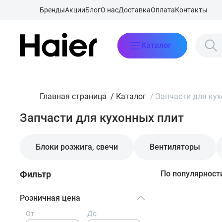
Бренды
Акции
Блог
О нас
Доставка
Оплата
Контакты
Каталог
Главная страница
/
Каталог
/
Запчасти для ку
Запчасти для кухонных плит
Блоки розжига, свечи
Вентиляторы
Фильтр
По популярност
Розничная цена
От
До