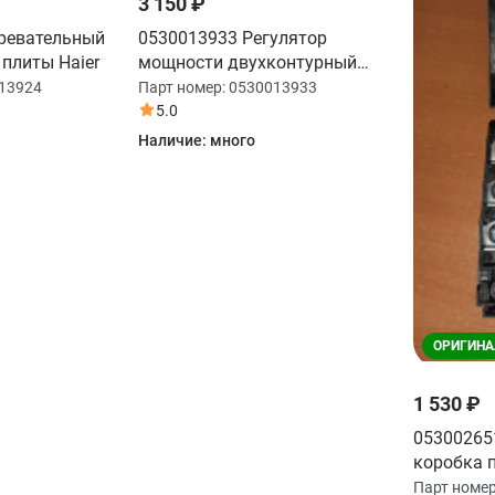
3 150 ₽
ревательный
0530013933 Регулятор
плиты Haier
мощности двухконтурный
плиты Haier
13924
Парт номер:
0530013933
5.0
Наличие:
много
ОРИГИНА
1 530 ₽
05300265
коробка п
Парт номе