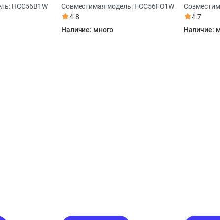
Haier HCC56FO1W
HCC56FO
ель:
HCC56B1W
Совместимая модель:
HCC56FO1W
Совместим
4.8
4.7
Наличие:
много
Наличие:
м