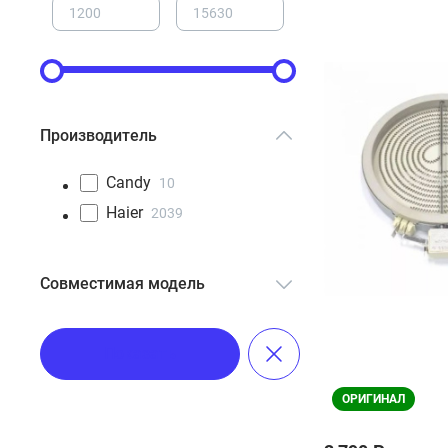
Производитель
Candy
10
Haier
2039
Совместимая модель
COXK06LNBB
1
Показать
COXP06NBB
1
COXP06NBX
1
ОРИГИНАЛ
COXP06NSB
1