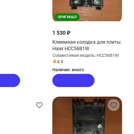
ОРИГИНАЛ
1 530 ₽
Клеммная колодка для плиты
Haier HCC56B1W
Совместимая модель:
HCC56B1W
4.9
Наличие:
много
рзину
В корзину