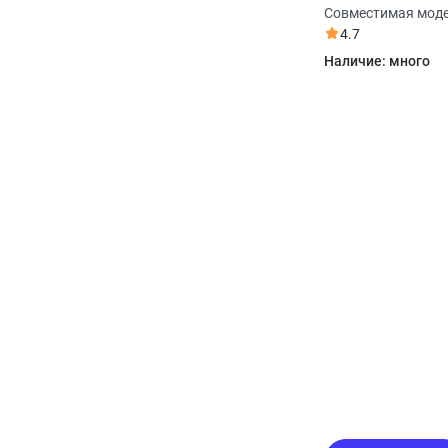
Haier HCC56B1W
Совместимая мод
4.7
Наличие:
много