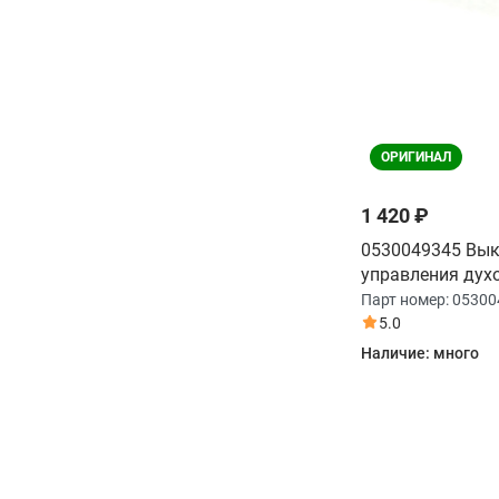
ОРИГИНАЛ
1 420 ₽
0530049345 Вы
управления дух
Haier
Парт номер:
05300
5.0
Наличие:
много