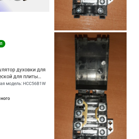
Л
улятор духовки для
еской для плиты
C56B1W
ая модель:
HCC56B1W
ного