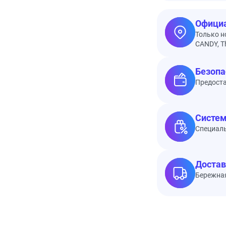
Официа
Только н
CANDY, Th
Безопа
Предоста
Систем
Специал
Достав
Бережная