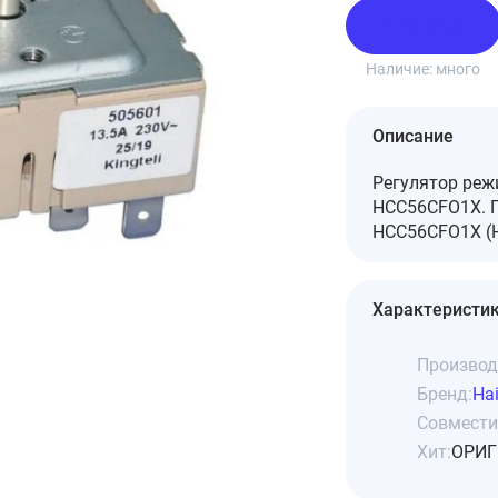
В корзину
Наличие:
много
Описание
Регулятор реж
HCC56CFO1X. Г
HCC56CFO1X (H
Характеристи
Производ
Бренд:
Hai
Совмести
Хит:
ОРИГ