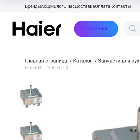
Бренды
Акции
Блог
О нас
Доставка
Оплата
Контакты
Каталог
Главная страница
/
Каталог
/
Запчасти для ку
Haier HCC56CFO1X