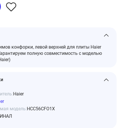
имов конфорки, левой верхней для плиты Haier
арантируем полную совместимость с моделью
aier)
ки
итель:
Haier
er
мая модель:
HCC56CFO1X
ИНАЛ