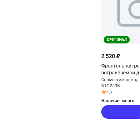
ОРИГИНАЛ
2 520 ₽
Фронтальная р
встраиваемой д
микроволновой 
Совместимая мод
BTG259B
HMX-BTG259B
4.7
Наличие:
много
В корзину