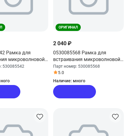
Л
ОРИГИНАЛ
2 040 ₽
42 Рамка для
0530085568 Рамка для
ния микроволновой
встраивания микроволновой
r
печи Haier
р:
530085542
Парт номер:
530085568
5.0
ного
Наличие:
много
рзину
В корзину