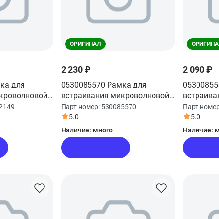
ОРИГИНАЛ
ОРИГИНА
2 230 ₽
2 090 ₽
ка для
0530085570 Рамка для
05300855
кроволновой
встраивания микроволновой
встраива
печи Haier
печи Haie
2149
Парт номер:
530085570
Парт номе
5.0
5.0
Наличие:
много
Наличие:
м
В корзину
В ко