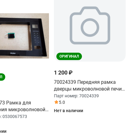
ОРИГИНАЛ
1 200 ₽
Л
70024339 Передняя рамка
дверцы микроволновой печи
Candy
Парт номер:
70024339
73 Рамка для
5.0
ния микроволновой
Нет в наличии
r
р:
0530067573
чии