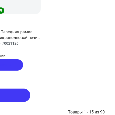
Л
 Передняя рамка
икроволновой печи
р:
70021126
чии
исаться
Товары 1 - 15 из 90