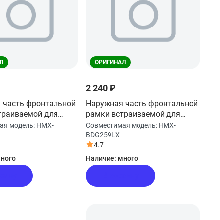
Л
ОРИГИНАЛ
2 240 ₽
 часть фронтальной
Наружная часть фронтальной
траиваемой для
рамки встраиваемой для
новой печи Haier
микроволновой печи Haier
ая модель:
HMX-
Совместимая модель:
HMX-
BDG259LX
259X
HMX-BDG259LX
4.7
ного
Наличие:
много
рзину
В корзину