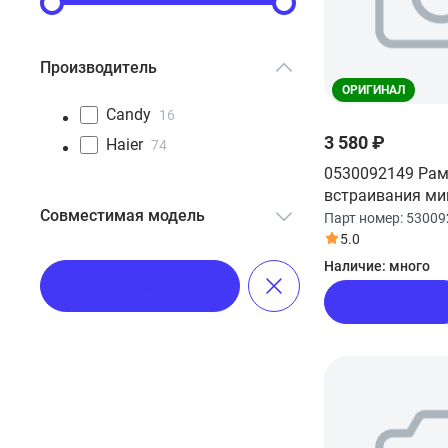
Производитель
ОРИГИНАЛ
Candy
16
3 580 ₽
Haier
74
0530092149 Рам
встраивания ми
Совместимая модель
печи Haier
Парт номер:
53009
5.0
HMX-BDG259LX
3
Наличие:
много
Показать
HMX-BDG259X
3
В корзину
HMX-BTG259B
2
HMX-BTG259W
1
Смотреть все