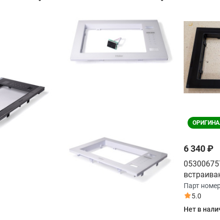
ОРИГИНА
6 340 ₽
05300675
встраива
печи Haie
Парт номе
5.0
Нет в нали