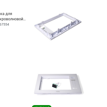
ка для
кроволновой
67554