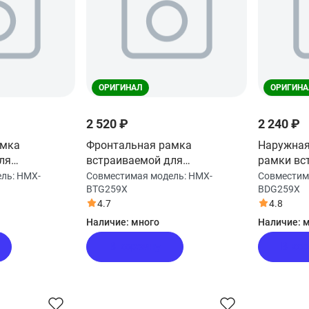
ОРИГИНАЛ
ОРИГИНА
2 520 ₽
2 240 ₽
амка
Фронтальная рамка
Наружная
ля
встраиваемой для
рамки вс
печи Haier
микроволновой печи Haier
микровол
ель:
HMX-
Совместимая модель:
HMX-
Совместим
BTG259X
BDG259X
HMX-BTG259X
HMX-BDG
4.7
4.8
Наличие:
много
Наличие:
м
В корзину
В ко