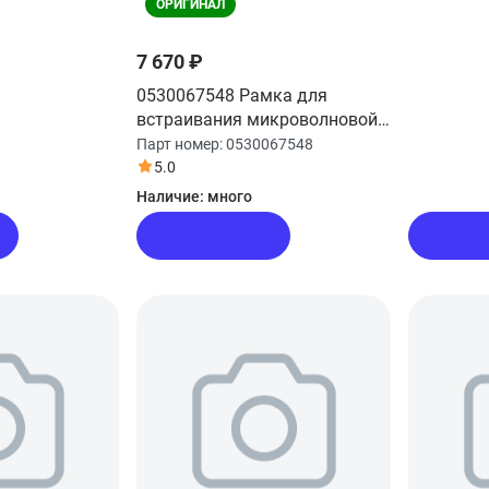
ОРИГИНАЛ
7 670 ₽
0530067548 Рамка для
встраивания микроволновой
печи Haier
Парт номер:
0530067548
5.0
Наличие:
много
В корзину
Подп