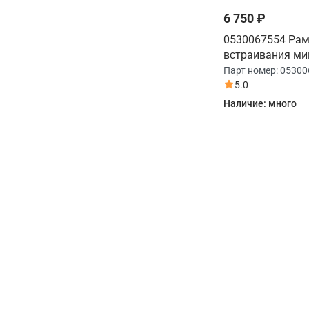
6 750 ₽
0530067554 Рам
встраивания ми
печи Haier
Парт номер:
05300
5.0
Наличие:
много