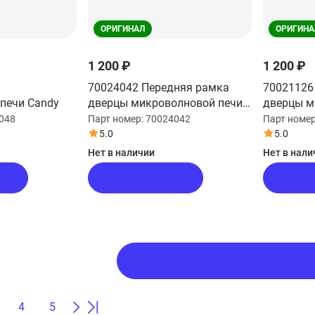
ОРИГИНАЛ
ОРИГИНА
1 200 ₽
1 200 ₽
70024042 Передняя рамка
70021126
печи Candy
дверцы микроволновой печи
дверцы м
Candy
Candy
048
Парт номер:
70024042
Парт номе
5.0
5.0
Нет в наличии
Нет в нали
я
Подписаться
Подп
Показать ещё
4
5