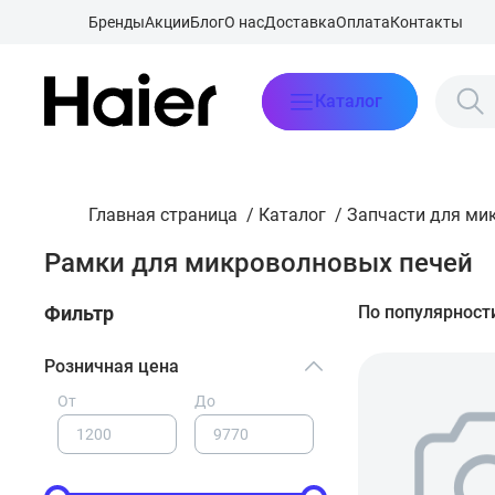
Бренды
Акции
Блог
О нас
Доставка
Оплата
Контакты
Каталог
Главная страница
/
Каталог
/
Запчасти для ми
Рамки для микроволновых печей
Фильтр
По популярност
Розничная цена
От
До