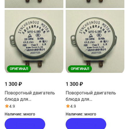
ОРИГИНАЛ
ОРИГИНАЛ
1 300 ₽
1 300 ₽
Поворотный двигатель
Поворотный двигатель
блюда для
блюда для
микроволновой печи Haier
микроволновой печи Haier
4.9
4.9
HMX-DG289X
HMX-DG259X
Наличие:
много
Наличие:
много
В корзину
В корзину