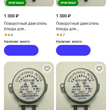
ОРИГИНАЛ
ОРИГИНАЛ
1 300 ₽
1 300 ₽
Поворотный двигатель
Поворотный двигатель
блюда для
блюда для
микроволновой печи Haier
микроволновой печи Haier
4.9
4.7
HMX-DM207S
HMX-DM207W
Наличие:
много
Наличие:
много
В корзину
В корзину