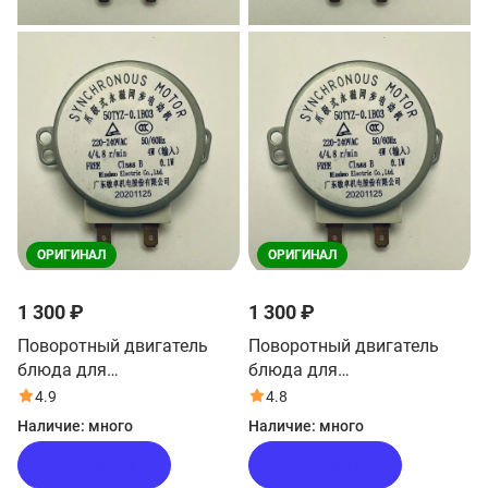
ОРИГИНАЛ
ОРИГИНАЛ
1 300 ₽
1 300 ₽
Поворотный двигатель
Поворотный двигатель
блюда для
блюда для
микроволновой печи Haier
микроволновой печи Haier
4.9
4.8
HMX-DM259X
HMX-DM218W
Наличие:
много
Наличие:
много
В корзину
В корзину