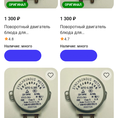
ОРИГИНАЛ
ОРИГИНАЛ
1 300 ₽
1 300 ₽
Поворотный двигатель
Поворотный двигатель
блюда для
блюда для
микроволновой печи Haier
микроволновой печи Haier
4.8
4.7
HMX-BTG259X
HMX-BTG259W
Наличие:
много
Наличие:
много
В корзину
В корзину