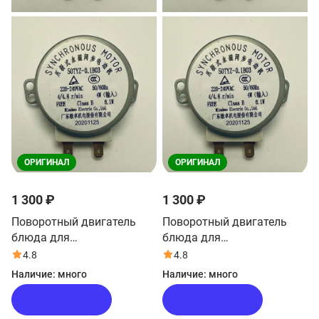
ОРИГИНАЛ
ОРИГИНАЛ
1 300 ₽
1 300 ₽
Поворотный двигатель
Поворотный двигатель
блюда для
блюда для
микроволновой печи Haier
микроволновой печи Haier
4.8
4.8
HMX-DG207W
HMX-MG207S
Наличие:
много
Наличие:
много
В корзину
В корзину