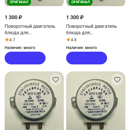
ОРИГИНАЛ
ОРИГИНАЛ
1 300 ₽
1 300 ₽
Поворотный двигатель
Поворотный двигатель
блюда для
блюда для
микроволновой печи Haier
микроволновой печи Haier
4.7
4.8
HMX-MM218W
HMX-DG207S
Наличие:
много
Наличие:
много
В корзину
В корзину