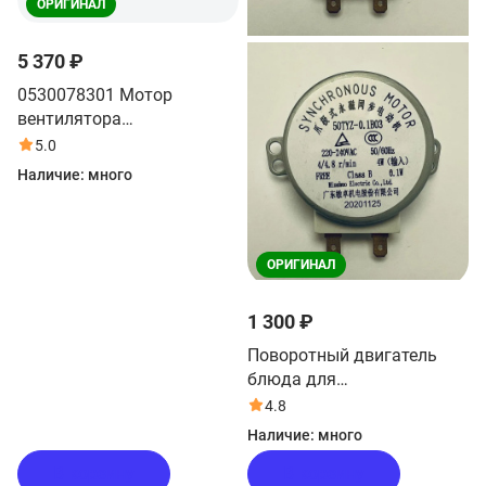
ОРИГИНАЛ
5 370 ₽
0530078301 Мотор
вентилятора
микроволновой печи Haier
5.0
Наличие:
много
ОРИГИНАЛ
1 300 ₽
Поворотный двигатель
блюда для
микроволновой печи Haier
4.8
HMX-BTG259B
Наличие:
много
В корзину
В корзину