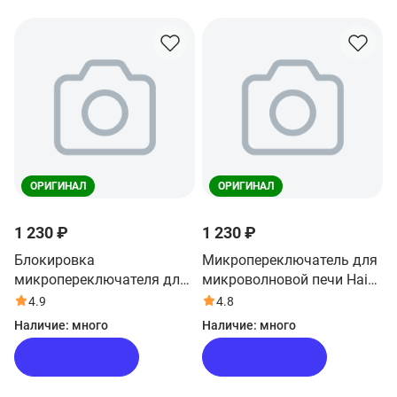
ОРИГИНАЛ
ОРИГИНАЛ
1 230 ₽
1 230 ₽
Блокировка
Микропереключатель для
микропереключателя для
микроволновой печи Haier
микроволновой печи Haier
HMB-DM208SA
4.9
4.8
HMB-DM208SA
Наличие:
много
Наличие:
много
В корзину
В корзину