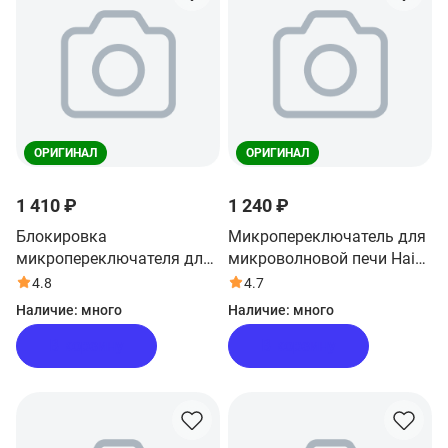
ОРИГИНАЛ
ОРИГИНАЛ
1 410 ₽
1 240 ₽
Блокировка
Микропереключатель для
микропереключателя для
микроволновой печи Haier
микроволновой печи Haier
HMB-MM208SA
4.8
4.7
HMB-MM208SA
Наличие:
много
Наличие:
много
В корзину
В корзину