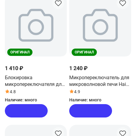
ОРИГИНАЛ
ОРИГИНАЛ
1 410 ₽
1 240 ₽
Блокировка
Микропереключатель для
микропереключателя для
микроволновой печи Haier
микроволновой печи Haier
HMB-MM208BA
4.8
4.9
HMB-MM208BA
Наличие:
много
Наличие:
много
В корзину
В корзину