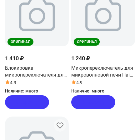
ОРИГИНАЛ
ОРИГИНАЛ
1 410 ₽
1 240 ₽
Блокировка
Микропереключатель для
микропереключателя для
микроволновой печи Haier
микроволновой печи Haier
HMB-MM207SA
4.9
4.9
HMB-MM207SA
Наличие:
много
Наличие:
много
В корзину
В корзину