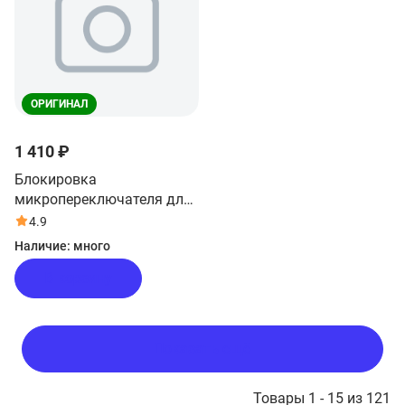
ОРИГИНАЛ
1 410 ₽
Блокировка
микропереключателя для
микроволновой печи Haier
4.9
HMB-MM207WA
Наличие:
много
В корзину
Показать ещё
Товары 1 - 15 из 121