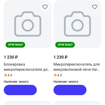
ОРИГИНАЛ
ОРИГИНАЛ
1 230 ₽
1 230 ₽
Блокировка
Микропереключатель для
микропереключателя для
микроволновой печи Haier
микроволновой печи Haier
HMB-DM208BA
4.9
4.9
HMB-DM208BA
Наличие:
много
Наличие:
много
В корзину
В корзину