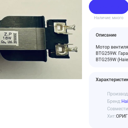
В корзину
Наличие:
много
Описание
Мотор вентиля
BTG259W. Гара
BTG259W (Haie
Характеристи
Производ
Бренд:
Hai
Совмести
Хит:
ОРИГ