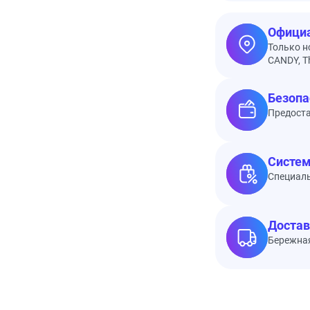
Официа
Только н
CANDY, Th
Безопа
Предоста
Систем
Специал
Достав
Бережная