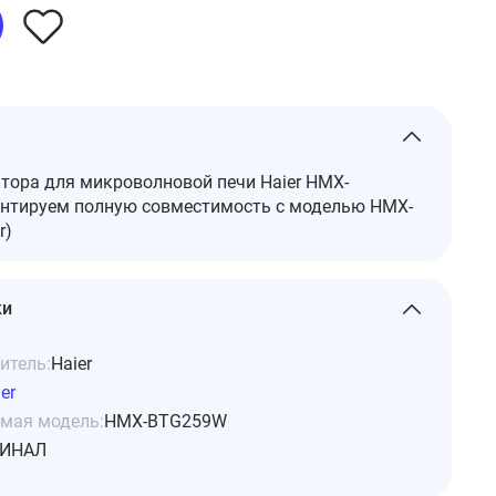
тора для микроволновой печи Haier HMX-
нтируем полную совместимость с моделью HMX-
r)
ки
итель:
Haier
er
мая модель:
HMX-BTG259W
ИНАЛ