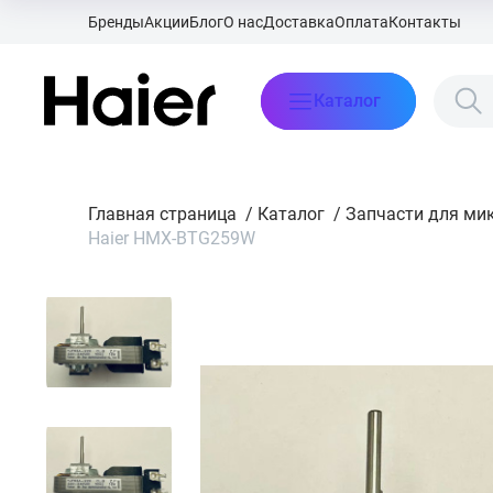
Бренды
Акции
Блог
О нас
Доставка
Оплата
Контакты
Каталог
Главная страница
/
Каталог
/
Запчасти для ми
Haier HMX-BTG259W