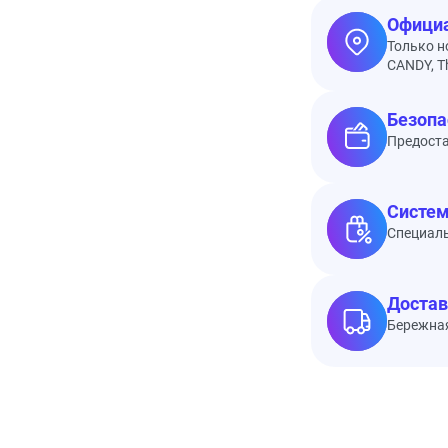
Официа
Только н
CANDY, Th
Безопа
Предоста
Систем
Специал
Достав
Бережная