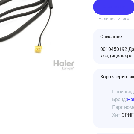
В корзину
Наличие:
много
Описание
0010450192 Д
кондиционера 
Характеристи
Производ
Бренд:
Hai
Парт ном
Хит:
ОРИГ