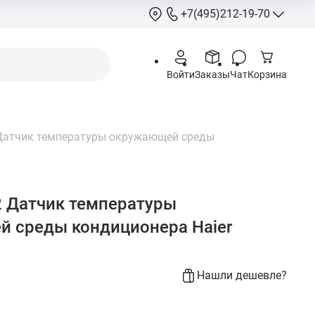
+7(495)212-19-70
+7(495)212-
Войти
Заказы
Чат
Корзина
info@hcstore.ru
Режим работы: 10
18:00
Датчик температуры окружающей среды
Выходные:
суббо
воскресенье
Москва, Ленингр
шоссе 130, корп. 
 Датчик температуры
 среды кондиционера Haier
Нашли дешевле?