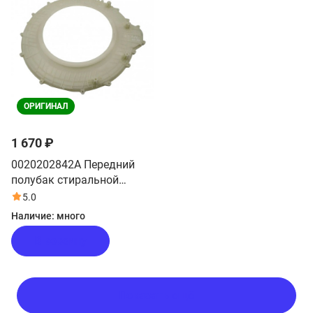
ОРИГИНАЛ
1 670 ₽
0020202842A Передний
полубак стиральной
машины Haier
5.0
Наличие:
много
В корзину
Показать ещё