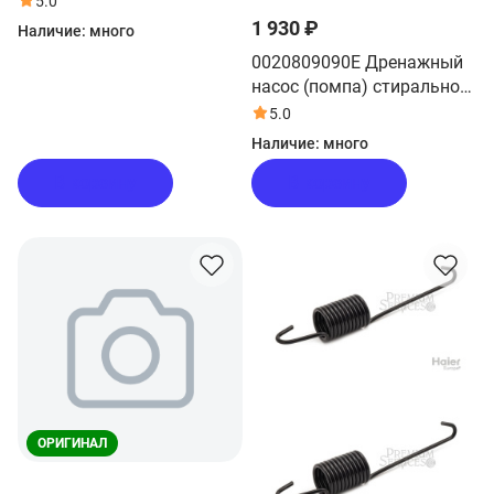
5.0
стиральной машины Haier
1 930 ₽
Наличие:
много
0020809090E Дренажный
насос (помпа) стиральной
машины Haier
5.0
Наличие:
много
В корзину
В корзину
ОРИГИНАЛ