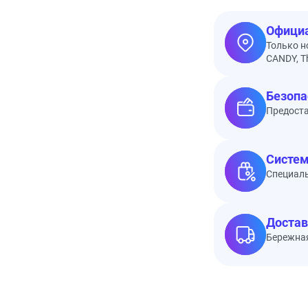
Официа
Только н
CANDY, Th
Безопа
Предоста
Систем
Специал
Достав
Бережная