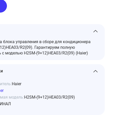
 блока управления в ​​сборе для кондиционера
+12)HEA03/R2(09). Гарантируем полную
 с моделью H2SM-(9+12)HEA03/R2(09) (Haier)
ки
итель:
Haier
er
мая модель:
H2SM-(9+12)HEA03/R2(09)
ИНАЛ