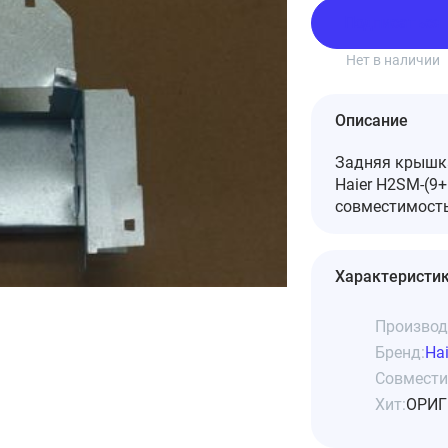
Подписаться
Нет в наличии
Описание
Задняя крышка
Haier H2SM-(9
совместимость
Характеристи
Производ
Бренд:
Hai
Совмести
Хит:
ОРИГ