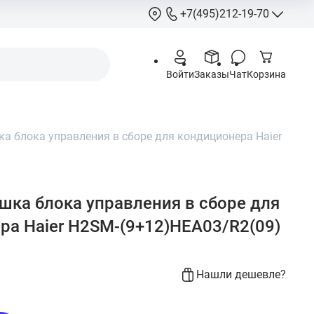
+7(495)212-19-70
+7(495)212-
Войти
Заказы
Чат
Корзина
info@hcstore.ru
Режим работы: 10
18:00
 блока управления в ​​сборе для кондиционера Haier
Выходные:
суббо
воскресенье
Москва, Ленингр
шоссе 130, корп. 
ка блока управления в ​​сборе для
ра Haier H2SM-(9+12)HEA03/R2(09)
Нашли дешевле?