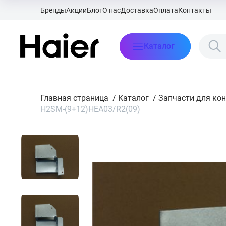
Бренды
Акции
Блог
О нас
Доставка
Оплата
Контакты
Каталог
Главная страница
/
Каталог
/
Запчасти для ко
H2SM-(9+12)HEA03/R2(09)