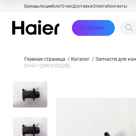
Бренды
Акции
Блог
О нас
Доставка
Оплата
Контакты
Каталог
Главная страница
/
Каталог
/
Запчасти для ко
(9+9+12)H03/R2(DB)