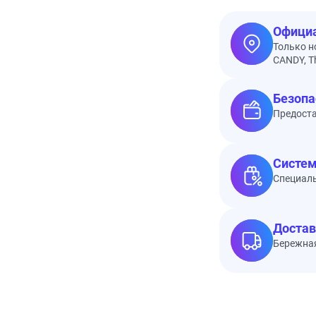
Официа
Только н
CANDY, Th
Безопа
Предоста
Систем
Специал
Достав
Бережная