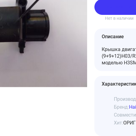
Подписаться
Нет в наличии
Описание
Крышка двигат
(9+9+12)H03/R
моделью H3SM-
Характеристи
Производ
Бренд:
Hai
Совмести
Хит:
ОРИГ