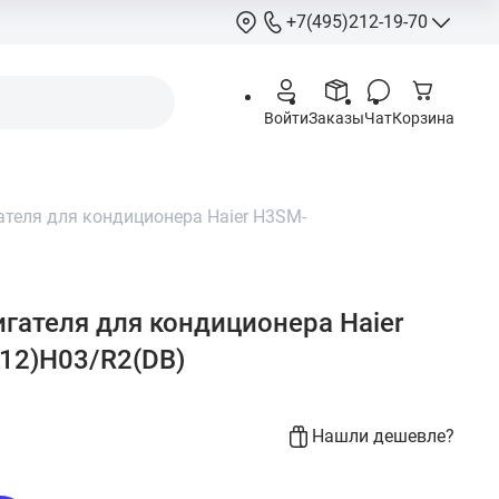
+7(495)212-19-70
+7(495)212-
Войти
Заказы
Чат
Корзина
info@hcstore.ru
Режим работы: 10
18:00
теля для кондиционера Haier H3SM-
Выходные:
суббо
воскресенье
Москва, Ленингр
шоссе 130, корп. 
гателя для кондиционера Haier
12)H03/R2(DB)
Нашли дешевле?