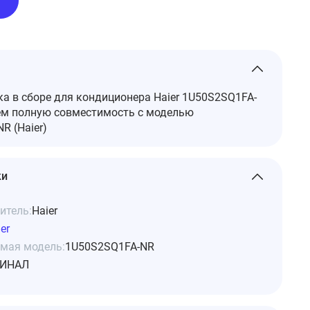
а в сборе для кондиционера Haier 1U50S2SQ1FA-
ем полную совместимость с моделью
R (Haier)
ки
итель:
Haier
er
мая модель:
1U50S2SQ1FA-NR
ИНАЛ