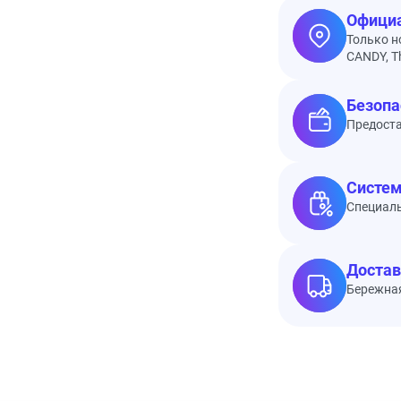
Официа
Только н
CANDY, Th
Безопа
Предоста
Систем
Специал
Достав
Бережная