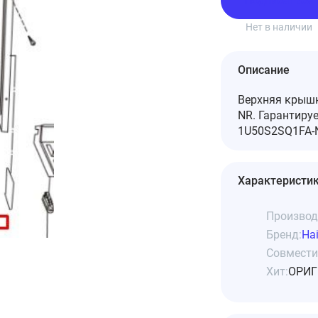
Подписаться
Нет в наличии
Описание
Верхняя крышк
NR. Гарантиру
1U50S2SQ1FA-N
Характеристи
Производ
Бренд:
Hai
Совмести
Хит:
ОРИГ