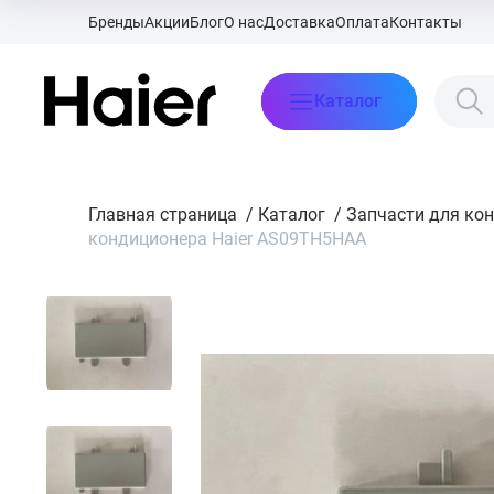
Бренды
Акции
Блог
О нас
Доставка
Оплата
Контакты
Каталог
Главная страница
/
Каталог
/
Запчасти для ко
кондиционера Haier AS09TH5HAA