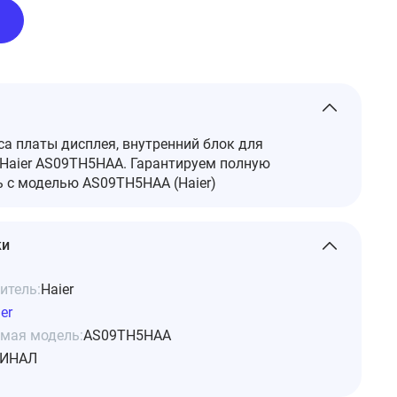
а платы дисплея, внутренний блок для
Haier AS09TH5HAA. Гарантируем полную
 с моделью AS09TH5HAA (Haier)
ки
итель:
Haier
er
мая модель:
AS09TH5HAA
ИНАЛ