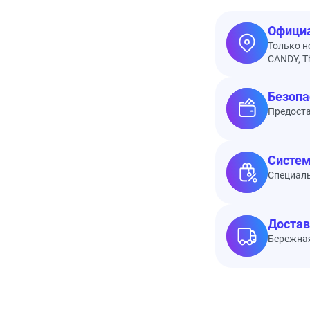
Официа
Только н
CANDY, Th
Безопа
Предоста
Систем
Специал
Достав
Бережная