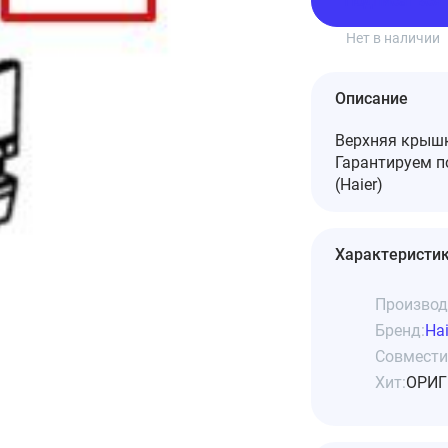
Подписаться
Нет в наличии
Описание
Верхняя крышк
Гарантируем 
(Haier)
Характеристи
Производ
Бренд:
Hai
Совмести
Хит:
ОРИГ