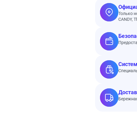
Официа
Только н
CANDY, Th
Безопа
Предоста
Систем
Специал
Достав
Бережная