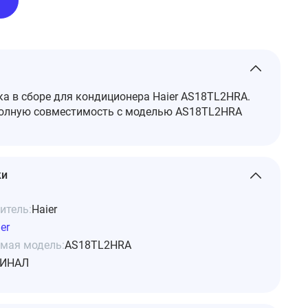
а в сборе для кондиционера Haier AS18TL2HRA.
полную совместимость с моделью AS18TL2HRA
ки
итель:
Haier
er
мая модель:
AS18TL2HRA
ИНАЛ