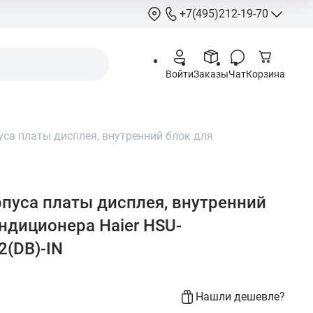
+7(495)212-19-70
+7(495)212-
Войти
Заказы
Чат
Корзина
info@hcstore.ru
Режим работы: 10
18:00
са платы дисплея, внутренний блок для
Выходные:
суббо
воскресенье
Москва, Ленингр
шоссе 130, корп. 
пуса платы дисплея, внутренний
ндиционера Haier HSU-
(DB)-IN
Нашли дешевле?