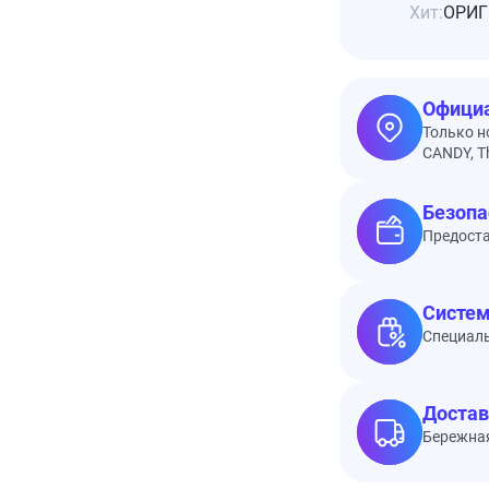
Хит:
ОРИГ
Официа
Только н
CANDY, Th
Безопа
Предоста
Систем
Специал
Достав
Бережная