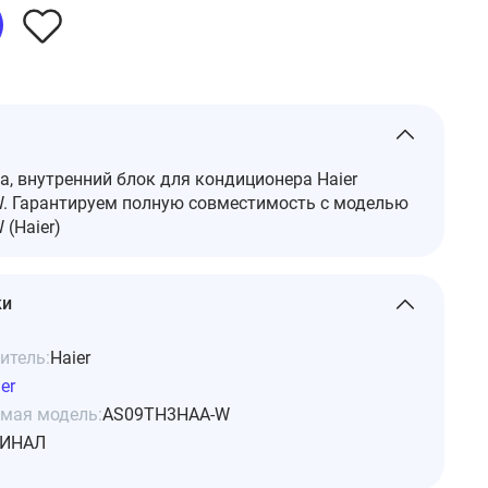
а, внутренний блок для кондиционера Haier
 Гарантируем полную совместимость с моделью
(Haier)
ки
итель:
Haier
er
мая модель:
AS09TH3HAA-W
ИНАЛ