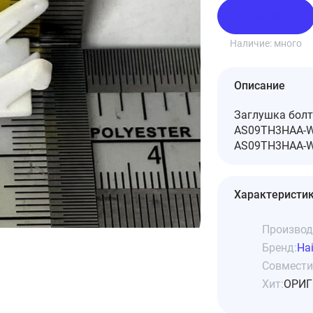
В корзину
Наличие:
много
Описание
Заглушка болт
AS09TH3HAA-W.
AS09TH3HAA-W 
Характеристи
Производ
Бренд:
Hai
Совмести
Хит:
ОРИГ