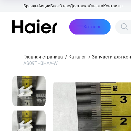
Бренды
Акции
Блог
О нас
Доставка
Оплата
Контакты
Каталог
Главная страница
/
Каталог
/
Запчасти для ко
AS09TH3HAA-W