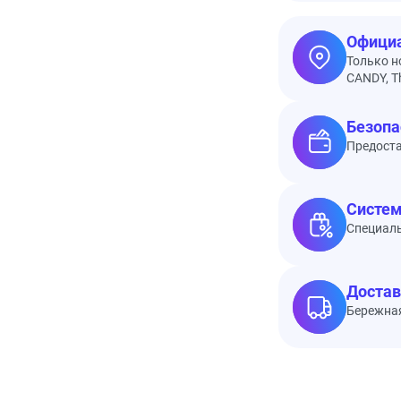
Официа
Только н
CANDY, Th
Безопа
Предоста
Систем
Специал
Достав
Бережная