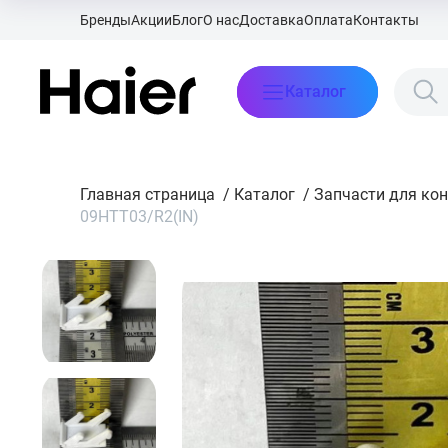
Бренды
Акции
Блог
О нас
Доставка
Оплата
Контакты
Каталог
Главная страница
/
Каталог
/
Запчасти для ко
09HTT03/R2(IN)