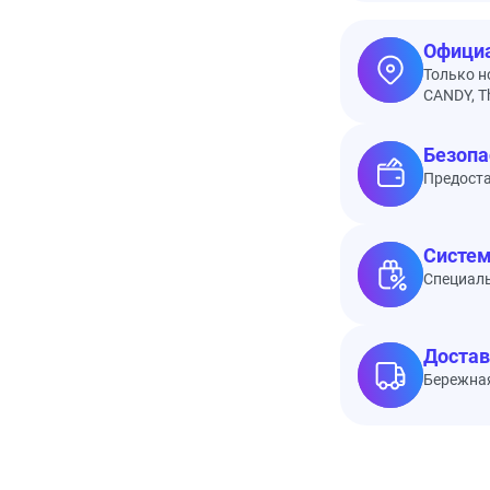
Официа
Только н
CANDY, Th
Безопа
Предоста
Систем
Специал
Достав
Бережная