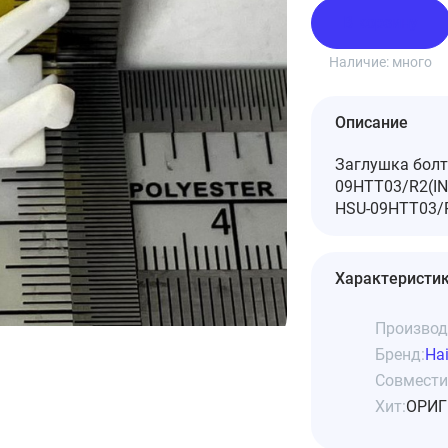
В корзину
Наличие:
много
Описание
Заглушка болт
09HTT03/R2(IN
HSU-09HTT03/R2
Характеристи
Производ
Бренд:
Hai
Совмести
Хит:
ОРИГ