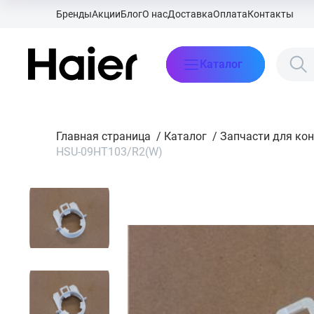
Бренды
Акции
Блог
О нас
Доставка
Оплата
Контакты
Каталог
Главная страница
/
Каталог
/
Запчасти для ко
HSU-09HT103/R2(W)