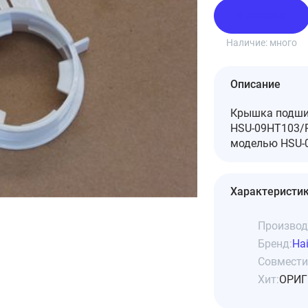
В корзину
Наличие:
много
Описание
Крышка подшип
HSU-09HT103/R
моделью HSU-0
Характеристи
Производ
Бренд:
Hai
Совмести
Хит:
ОРИГ