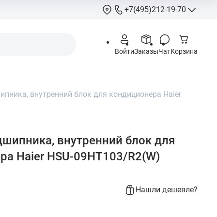
+7(495)212-19-70
+7(495)212-
Войти
Заказы
Чат
Корзина
info@hcstore.ru
Режим работы: 10
18:00
пника, внутренний блок для кондиционера Haier
Выходные:
суббо
воскресенье
Москва, Ленингр
шоссе 130, корп. 
шипника, внутренний блок для
ра Haier HSU-09HT103/R2(W)
Нашли дешевле?