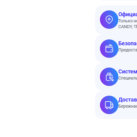
Официа
Только н
CANDY, Th
Безопа
Предоста
Систем
Специал
Достав
Бережная