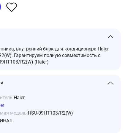
ника, внутренний блок для кондиционера Haier
2(W). Гарантируем полную совместимость с
9HT103/R2(W) (Haier)
ки
итель:
Haier
er
мая модель:
HSU-09HT103/R2(W)
ИНАЛ