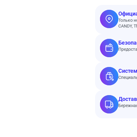
Официа
Только н
CANDY, Th
Безопа
Предоста
Систем
Специал
Достав
Бережная