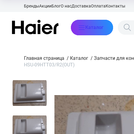
Бренды
Акции
Блог
О нас
Доставка
Оплата
Контакты
Каталог
Главная страница
/
Каталог
/
Запчасти для ко
HSU-09HTT03/R2(OUT)