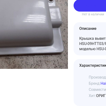
Подписаться
Нет в наличии
Описание
Крышка выветр
HSU-09HTT03/R
моделью HSU-0
Характеристи
Производ
Бренд:
Hai
Совмести
Хит:
ОРИГ