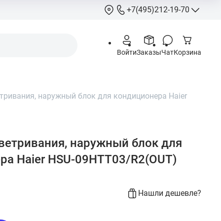
+7(495)212-19-70
+7(495)212-
Войти
Заказы
Чат
Корзина
info@hcstore.ru
Режим работы: 10
18:00
ривания, наружный блок для кондиционера Haier
Выходные:
суббо
воскресенье
Москва, Ленингр
шоссе 130, корп. 
етривания, наружный блок для
ра Haier HSU-09HTT03/R2(OUT)
Нашли дешевле?