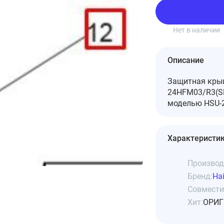
Подписаться
Нет в наличии
Описание
Защитная крыш
24HFM03/R3(SD
моделью HSU-2
Характеристи
Производ
Бренд:
Hai
Совмести
Хит:
ОРИГ