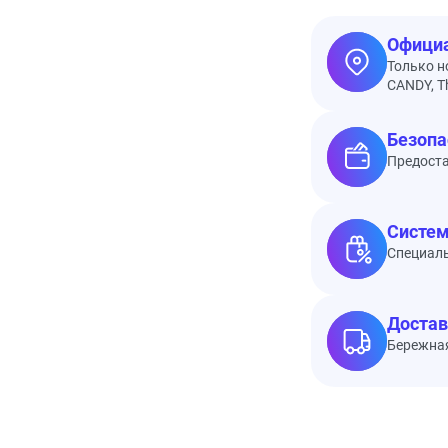
Официа
Только н
CANDY, Th
Безопа
Предоста
Систем
Специал
Достав
Бережная