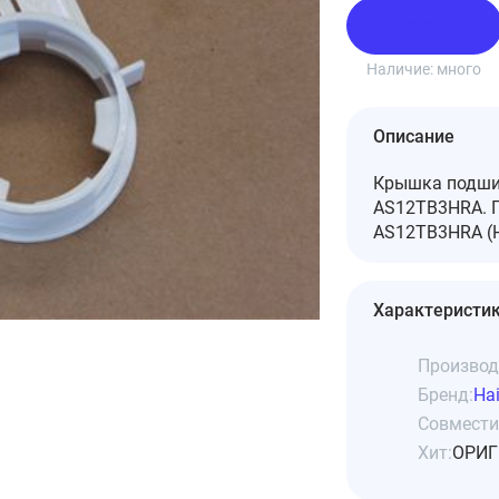
В корзину
Наличие:
много
Описание
Крышка подшип
AS12TB3HRA. Г
AS12TB3HRA (H
Характеристи
Производ
Бренд:
Hai
Совмести
Хит:
ОРИГ