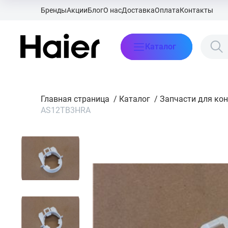
Бренды
Акции
Блог
О нас
Доставка
Оплата
Контакты
Каталог
Главная страница
/
Каталог
/
Запчасти для ко
AS12TB3HRA