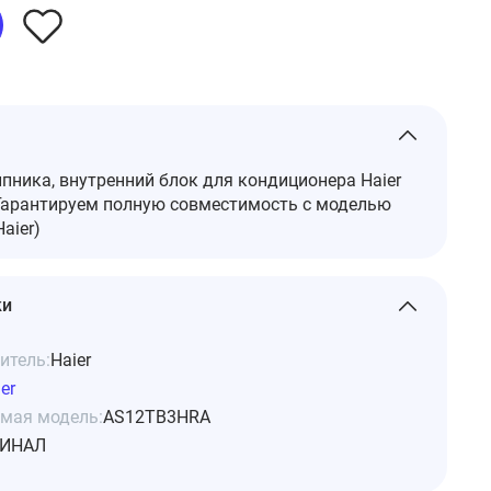
ника, внутренний блок для кондиционера Haier
арантируем полную совместимость с моделью
aier)
ки
итель:
Haier
er
мая модель:
AS12TB3HRA
ИНАЛ