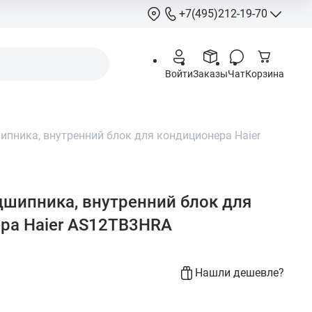
+7(495)212-19-70
+7(495)212-
Войти
Заказы
Чат
Корзина
info@hcstore.ru
Режим работы: 10
18:00
пника, внутренний блок для кондиционера Haier
Выходные:
суббо
воскресенье
Москва, Ленингр
шоссе 130, корп. 
шипника, внутренний блок для
ра Haier AS12TB3HRA
Нашли дешевле?