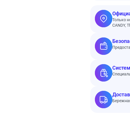
Официа
Только н
CANDY, Th
Безопа
Предоста
Систем
Специал
Достав
Бережная