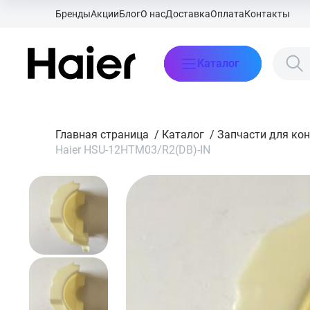
Бренды
Акции
Блог
О нас
Доставка
Оплата
Контакты
Каталог
Главная страница
/
Каталог
/
Запчасти для ко
Haier HSU-12HTM03/R2(DB)-IN