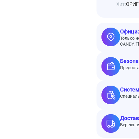
Хит:
ОРИГ
Официа
Только н
CANDY, Th
Безопа
Предоста
Систем
Специал
Достав
Бережная