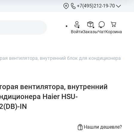
+7(495)212-19-70
+7(495)212-
Войти
Заказы
Чат
Корзина
info@hcstore.ru
Режим работы: 10
18:00
ая вентилятора, внутренний блок для кондиционера
Выходные:
суббо
воскресенье
Москва, Ленингр
шоссе 130, корп. 
орая вентилятора, внутренний
ндиционера Haier HSU-
(DB)-IN
Нашли дешевле?