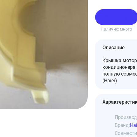
В корзину
Наличие:
много
Описание
Крышка мотора
кондиционера 
полную совмес
(Haier)
Характеристи
Производ
Бренд:
Hai
Совмести