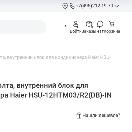
+7(495)212-19-70
+7(495)212-
Войти
Заказы
Чат
Корзина
info@hcstore.ru
Режим работы: 10
18:00
та, внутренний блок для кондиционера Haier HSU-
Выходные:
суббо
воскресенье
Москва, Ленингр
шоссе 130, корп. 
лта, внутренний блок для
ра Haier HSU-12HTM03/R2(DB)-IN
Нашли дешевле?