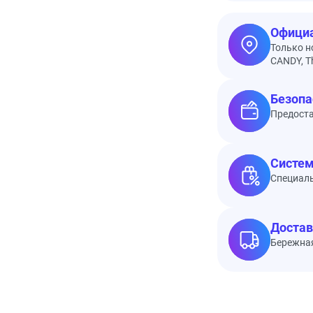
Официа
Только н
CANDY, Th
Безопа
Предоста
Систем
Специал
Достав
Бережная