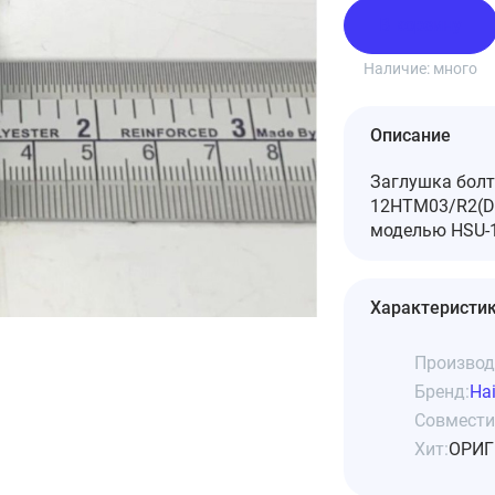
В корзину
Наличие:
много
Описание
Заглушка болт
12HTM03/R2(DB
моделью HSU-1
Характеристи
Производ
Бренд:
Hai
Совмести
Хит:
ОРИГ