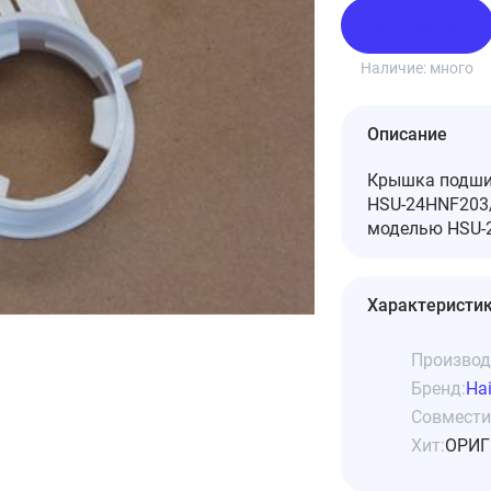
В корзину
Наличие:
много
Описание
Крышка подшип
HSU-24HNF203/
моделью HSU-2
Характеристи
Производ
Бренд:
Hai
Совмести
Хит:
ОРИГ