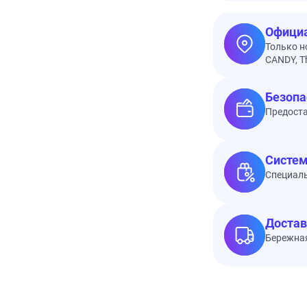
Официа
Только н
CANDY, Th
Безопа
Предоста
Систем
Специал
Достав
Бережная