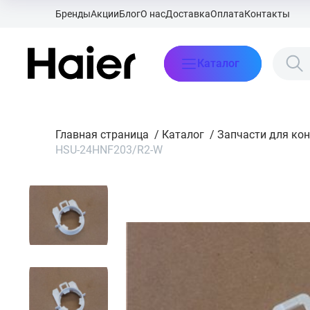
Бренды
Акции
Блог
О нас
Доставка
Оплата
Контакты
Каталог
Главная страница
/
Каталог
/
Запчасти для ко
HSU-24HNF203/R2-W