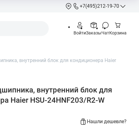
+7(495)212-19-70
+7(495)212-
Войти
Заказы
Чат
Корзина
info@hcstore.ru
Режим работы: 10
18:00
пника, внутренний блок для кондиционера Haier
Выходные:
суббо
воскресенье
Москва, Ленингр
шоссе 130, корп. 
шипника, внутренний блок для
ра Haier HSU-24HNF203/R2-W
Нашли дешевле?