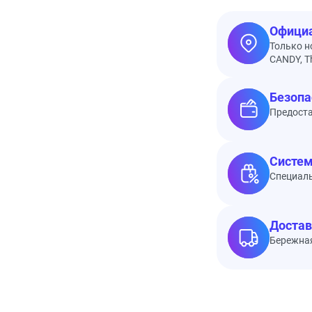
Официа
Только н
CANDY, Th
Безопа
Предоста
Систем
Специал
Достав
Бережная