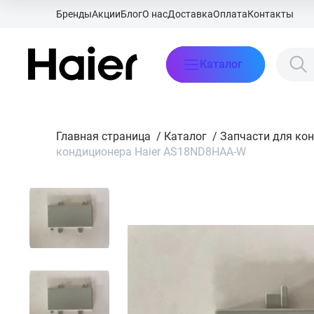
Бренды
Акции
Блог
О нас
Доставка
Оплата
Контакты
Каталог
Главная страница
/
Каталог
/
Запчасти для ко
кондиционера Haier AS18ND8HAA-W