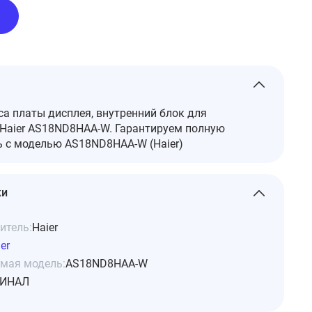
а платы дисплея, внутренний блок для
Haier AS18ND8HAA-W. Гарантируем полную
 с моделью AS18ND8HAA-W (Haier)
ки
итель:
Haier
er
мая модель:
AS18ND8HAA-W
ИНАЛ