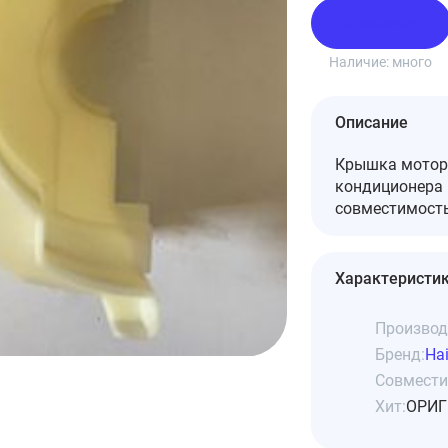
В корзину
Наличие:
много
Описание
Крышка мотора
кондиционера 
совместимость
Характеристи
Производ
Бренд:
Hai
Совмести
Хит:
ОРИГ