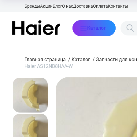
Бренды
Акции
Блог
О нас
Доставка
Оплата
Контакты
Каталог
Главная страница
/
Каталог
/
Запчасти для ко
Haier AS12NB8HAA-W