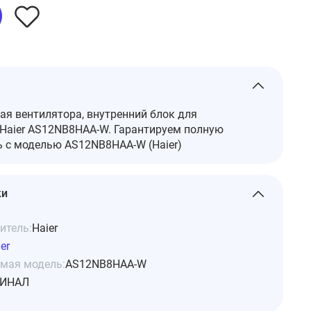
я вентилятора, внутренний блок для
Haier AS12NB8HAA-W. Гарантируем полную
 с моделью AS12NB8HAA-W (Haier)
ки
итель:
Haier
er
мая модель:
AS12NB8HAA-W
ИНАЛ