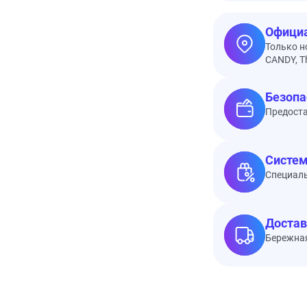
Официа
Только н
CANDY, Th
Безопа
Предоста
Систем
Специал
Достав
Бережная