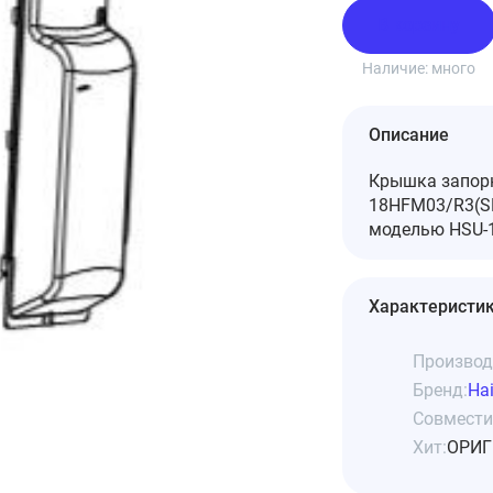
В корзину
Наличие:
много
Описание
Крышка запорн
18HFM03/R3(SD
моделью HSU-1
Характеристи
Производ
Бренд:
Hai
Совмести
Хит:
ОРИГ