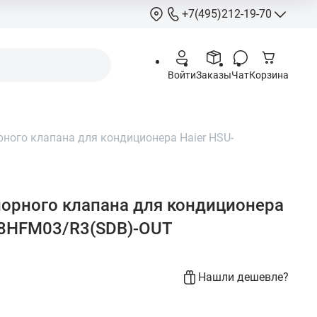
+7(495)212-19-70
+7(495)212-
Войти
Заказы
Чат
Корзина
info@hcstore.ru
Режим работы: 10
18:00
ного клапана для кондиционера Haier HSU-
Выходные:
суббо
воскресенье
Москва, Ленингр
шоссе 130, корп. 
орного клапана для кондиционера
18HFM03/R3(SDB)-OUT
Нашли дешевле?