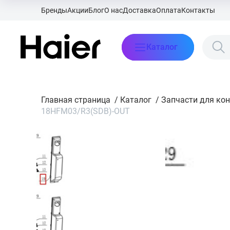
Бренды
Акции
Блог
О нас
Доставка
Оплата
Контакты
Каталог
Главная страница
/
Каталог
/
Запчасти для ко
18HFM03/R3(SDB)-OUT