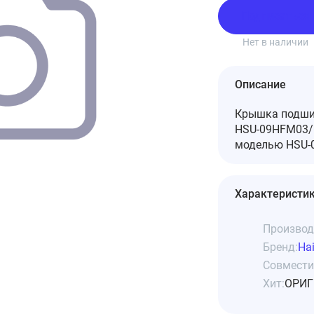
Подписаться
Нет в наличии
Описание
Крышка подшип
HSU-09HFM03/R
моделью HSU-0
Характеристи
Производ
Бренд:
Hai
Совмести
Хит:
ОРИГ