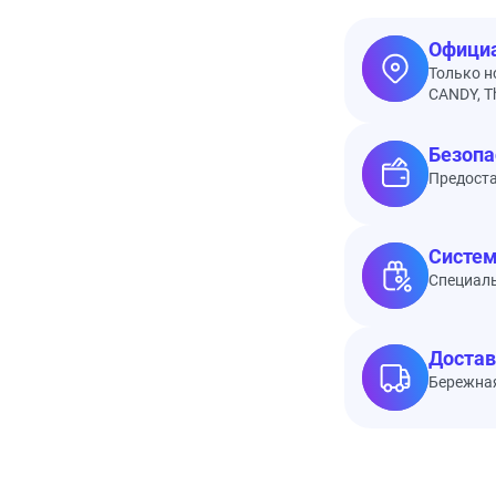
Официа
Только н
CANDY, Th
Безопа
Предоста
Систем
Специал
Достав
Бережная