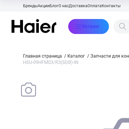
Бренды
Акции
Блог
О нас
Доставка
Оплата
Контакты
Каталог
Главная страница
/
Каталог
/
Запчасти для ко
HSU-09HFM03/R3(SDB)-IN