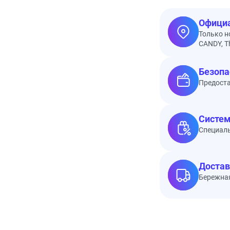
Официа
Только н
CANDY, Th
Безопа
Предоста
Систем
Специал
Достав
Бережная