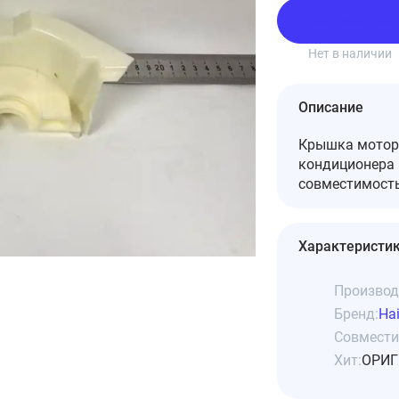
Подписаться
Нет в наличии
Описание
Крышка мотора
кондиционера 
совместимость
Характеристи
Производ
Бренд:
Hai
Совмести
Хит:
ОРИГ