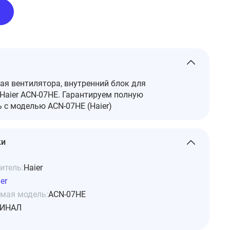
я вентилятора, внутренний блок для
Haier ACN-07HE. Гарантируем полную
 с моделью ACN-07HE (Haier)
ки
итель:
Haier
er
мая модель:
ACN-07HE
ИНАЛ