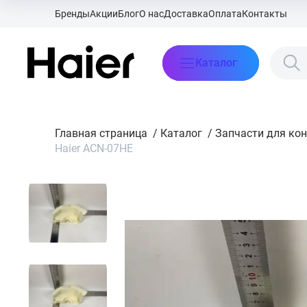
Бренды
Акции
Блог
О нас
Доставка
Оплата
Контакты
Каталог
Главная страница
/
Каталог
/
Запчасти для ко
Haier ACN-07HE