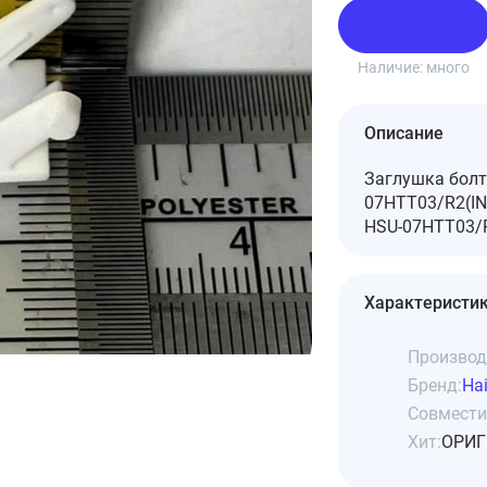
В корзину
Наличие:
много
Описание
Заглушка болт
07HTT03/R2(IN
HSU-07HTT03/R2
Характеристи
Производ
Бренд:
Hai
Совмести
Хит:
ОРИГ