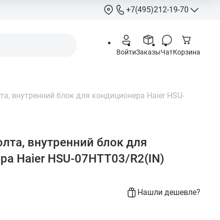
+7(495)212-19-70
+7(495)212-
Войти
Заказы
Чат
Корзина
info@hcstore.ru
Режим работы: 10
18:00
та, внутренний блок для кондиционера Haier HSU-
Выходные:
суббо
воскресенье
Москва, Ленингр
шоссе 130, корп. 
лта, внутренний блок для
ра Haier HSU-07HTT03/R2(IN)
Нашли дешевле?