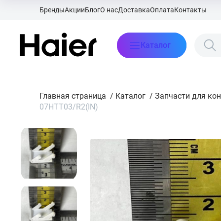
Бренды
Акции
Блог
О нас
Доставка
Оплата
Контакты
Каталог
Главная страница
/
Каталог
/
Запчасти для ко
07HTT03/R2(IN)