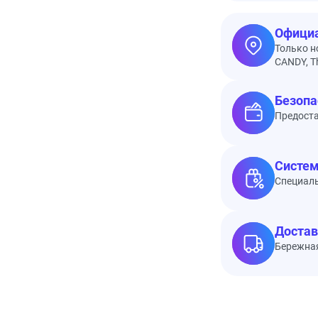
Официа
Только н
CANDY, Th
Безопа
Предоста
Систем
Специал
Достав
Бережная