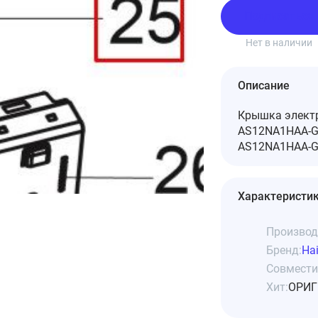
Подписаться
Нет в наличии
Описание
Крышка электр
AS12NA1HAA-G.
AS12NA1HAA-G 
Характеристи
Производ
Бренд:
Hai
Совмести
Хит:
ОРИГ