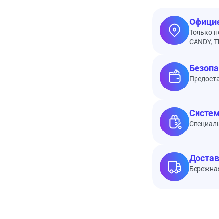
Официа
Только н
CANDY, Th
Безопа
Предоста
Систем
Специал
Достав
Бережная