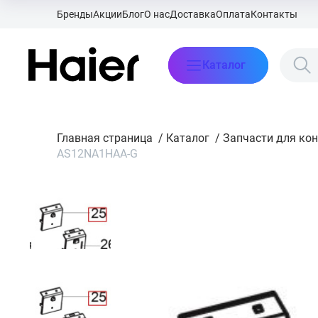
Бренды
Акции
Блог
О нас
Доставка
Оплата
Контакты
Каталог
Главная страница
/
Каталог
/
Запчасти для ко
AS12NA1HAA-G