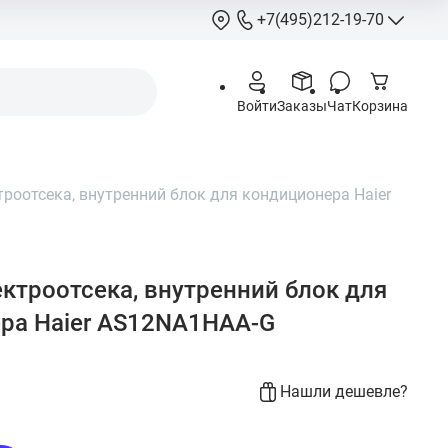
+7(495)212-19-70
+7(495)212-
Войти
Заказы
Чат
Корзина
info@hcstore.ru
Режим работы: 10
18:00
роотсека, внутренний блок для кондиционера Haier
Выходные:
суббо
воскресенье
Москва, Ленингр
шоссе 130, корп. 
ктроотсека, внутренний блок для
ра Haier AS12NA1HAA-G
Нашли дешевле?