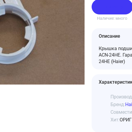
В корзину
Наличие:
много
Описание
Крышка подшип
ACN-24HE. Гар
24HE (Haier)
Характеристи
Производ
Бренд:
Hai
Совмести
Хит:
ОРИГ