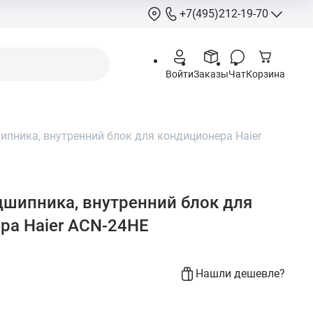
+7(495)212-19-70
+7(495)212-
Войти
Заказы
Чат
Корзина
info@hcstore.ru
Режим работы: 10
18:00
пника, внутренний блок для кондиционера Haier
Выходные:
суббо
воскресенье
Москва, Ленингр
шоссе 130, корп. 
шипника, внутренний блок для
ра Haier ACN-24HE
Нашли дешевле?