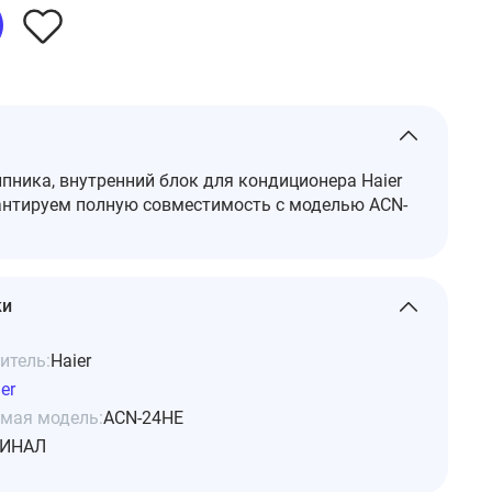
ника, внутренний блок для кондиционера Haier
антируем полную совместимость с моделью ACN-
ки
итель:
Haier
er
мая модель:
ACN-24HE
ИНАЛ