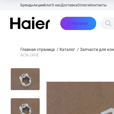
Бренды
Акции
Блог
О нас
Доставка
Оплата
Контакты
Каталог
Главная страница
/
Каталог
/
Запчасти для ко
ACN-24HE