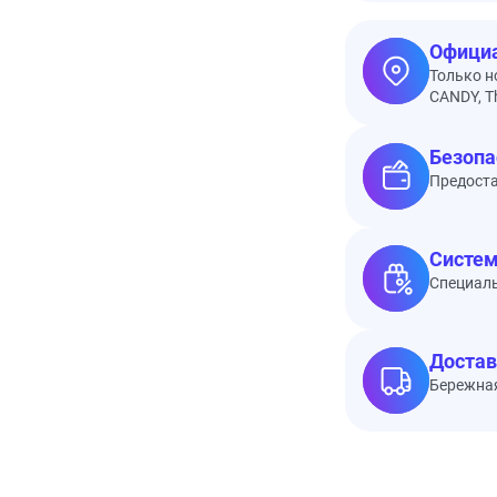
Официа
Только н
CANDY, Th
Безопа
Предоста
Систем
Специал
Достав
Бережная