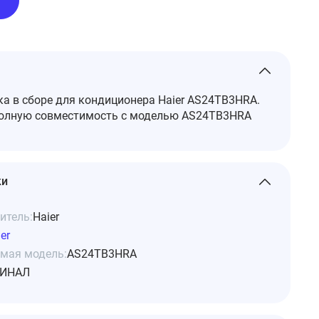
а в сборе для кондиционера Haier AS24TB3HRA.
полную совместимость с моделью AS24TB3HRA
ки
итель:
Haier
er
мая модель:
AS24TB3HRA
ИНАЛ