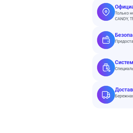
Официа
Только н
CANDY, Th
Безопа
Предоста
Систем
Специал
Достав
Бережная