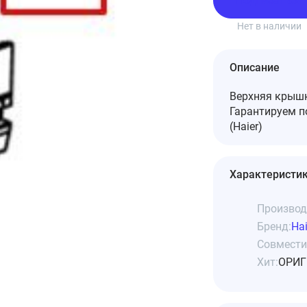
Подписаться
Нет в наличии
Описание
Верхняя крышк
Гарантируем 
(Haier)
Характеристи
Производ
Бренд:
Hai
Совмести
Хит:
ОРИГ