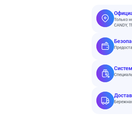
Официа
Только н
CANDY, Th
Безопа
Предоста
Систем
Специал
Достав
Бережная