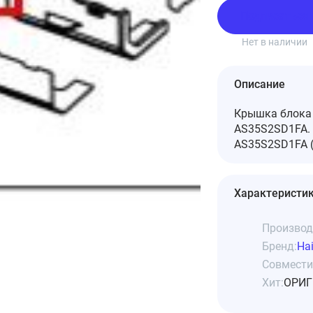
Подписаться
Нет в наличии
Описание
Крышка блока 
AS35S2SD1FA. 
AS35S2SD1FA (
Характеристи
Производ
Бренд:
Hai
Совмести
Хит:
ОРИГ