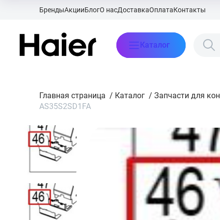
Бренды
Акции
Блог
О нас
Доставка
Оплата
Контакты
Каталог
Главная страница
/
Каталог
/
Запчасти для ко
AS35S2SD1FA