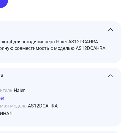
ка-4 для кондиционера Haier AS12DCAHRA.
полную совместимость с моделью AS12DCAHRA
ки
итель:
Haier
er
мая модель:
AS12DCAHRA
ИНАЛ