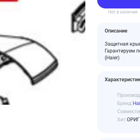
Подписаться
Нет в наличии
Описание
Защитная крыш
Гарантируем 
(Haier)
Характеристи
Производ
Бренд:
Hai
Совмести
Хит:
ОРИГ