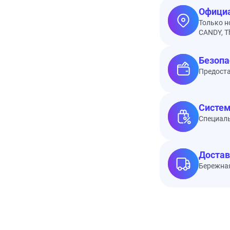
Официа
Только н
CANDY, Th
Безопа
Предоста
Систем
Специал
Достав
Бережная