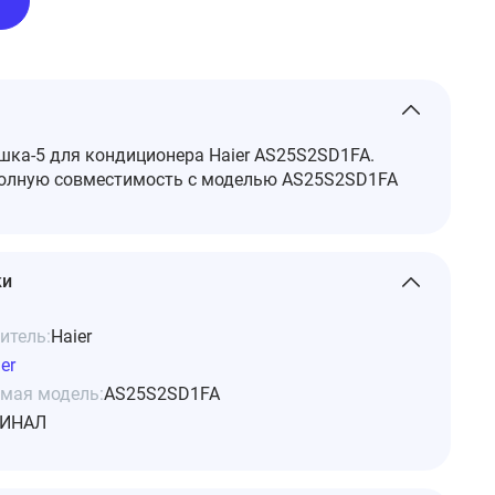
ка-5 для кондиционера Haier AS25S2SD1FA.
полную совместимость с моделью AS25S2SD1FA
ки
итель:
Haier
er
мая модель:
AS25S2SD1FA
ИНАЛ