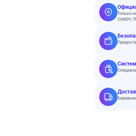
Официа
Только н
CANDY, Th
Безопа
Предоста
Систем
Специал
Достав
Бережная