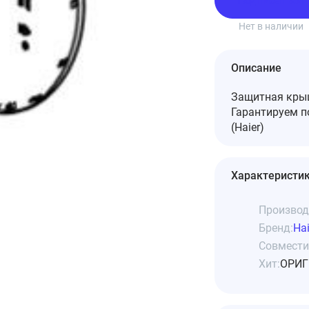
Подписаться
Нет в наличии
Описание
Защитная крыш
Гарантируем 
(Haier)
Характеристи
Производ
Бренд:
Hai
Совмести
Хит:
ОРИГ