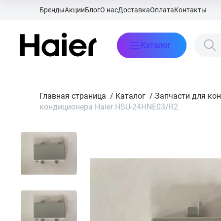
Бренды
Акции
Блог
О нас
Доставка
Оплата
Контакты
Каталог
Главная страница
/
Каталог
/
Запчасти для ко
кондиционера Haier HSU-24HNE03/R2