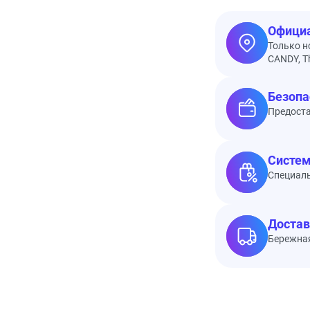
Официа
Только н
CANDY, Th
Безопа
Предоста
Систем
Специал
Достав
Бережная