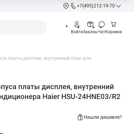
+7(495)212-19-70
+7(495)212-
Войти
Заказы
Чат
Корзина
info@hcstore.ru
Режим работы: 10
18:00
са платы дисплея, внутренний блок для
Выходные:
суббо
воскресенье
Москва, Ленингр
шоссе 130, корп. 
пуса платы дисплея, внутренний
ондиционера Haier HSU-24HNE03/R2
Нашли дешевле?