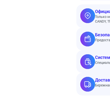
Официа
Только н
CANDY, Th
Безопа
Предоста
Систем
Специал
Достав
Бережная