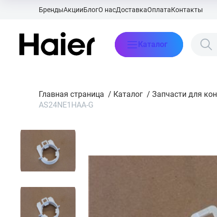
Бренды
Акции
Блог
О нас
Доставка
Оплата
Контакты
Каталог
Главная страница
/
Каталог
/
Запчасти для ко
AS24NE1HAA-G