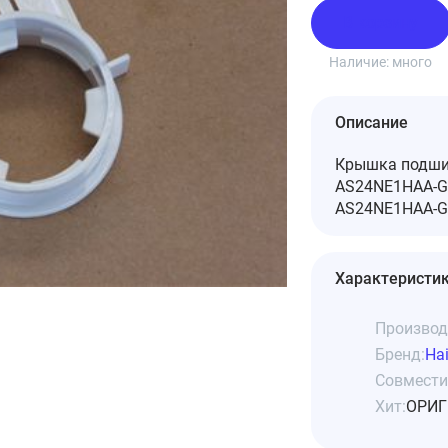
В корзину
Наличие:
много
Описание
Крышка подшип
AS24NE1HAA-G.
AS24NE1HAA-G 
Характеристи
Производ
Бренд:
Hai
Совмести
Хит:
ОРИГ