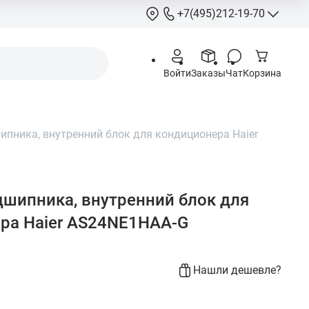
+7(495)212-19-70
+7(495)212-
Войти
Заказы
Чат
Корзина
info@hcstore.ru
Режим работы: 10
18:00
пника, внутренний блок для кондиционера Haier
Выходные:
суббо
воскресенье
Москва, Ленингр
шоссе 130, корп. 
шипника, внутренний блок для
ра Haier AS24NE1HAA-G
Нашли дешевле?