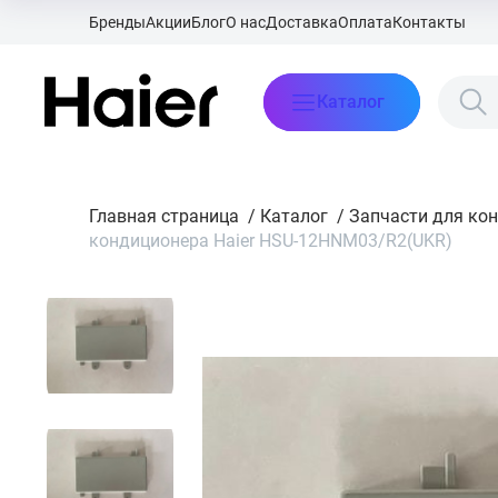
Бренды
Акции
Блог
О нас
Доставка
Оплата
Контакты
Каталог
Главная страница
/
Каталог
/
Запчасти для ко
кондиционера Haier HSU-12HNM03/R2(UKR)