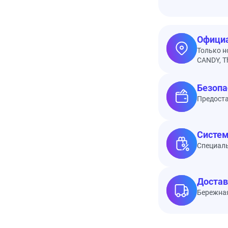
Официа
Только н
CANDY, Th
Безопа
Предоста
Систем
Специал
Достав
Бережная