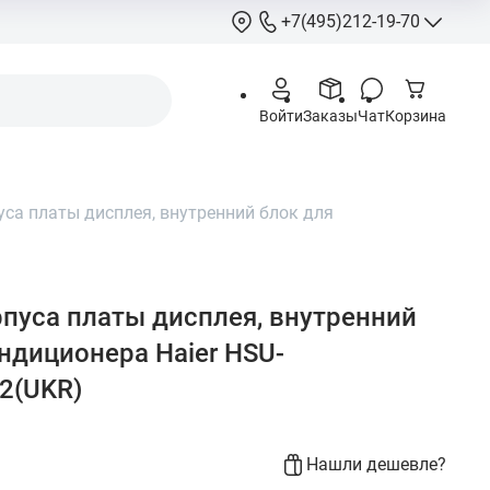
+7(495)212-19-70
+7(495)212-
Войти
Заказы
Чат
Корзина
info@hcstore.ru
Режим работы: 10
18:00
са платы дисплея, внутренний блок для
Выходные:
суббо
воскресенье
Москва, Ленингр
шоссе 130, корп. 
пуса платы дисплея, внутренний
ндиционера Haier HSU-
2(UKR)
Нашли дешевле?