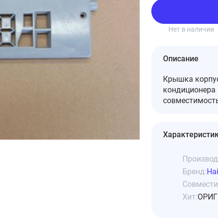
Подписаться
Нет в наличии
Описание
Крышка корпус
кондиционера 
совместимость
Характеристи
Производ
Бренд:
Hai
Совмести
Хит:
ОРИГ