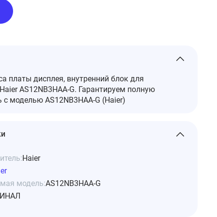
а платы дисплея, внутренний блок для
Haier AS12NB3HAA-G. Гарантируем полную
 с моделью AS12NB3HAA-G (Haier)
ки
итель:
Haier
er
мая модель:
AS12NB3HAA-G
ИНАЛ