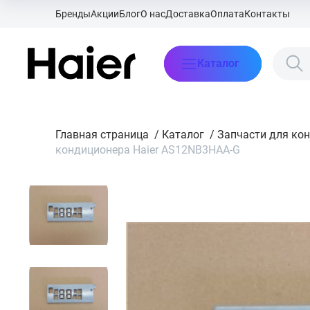
Бренды
Акции
Блог
О нас
Доставка
Оплата
Контакты
Каталог
Главная страница
/
Каталог
/
Запчасти для ко
кондиционера Haier AS12NB3HAA-G