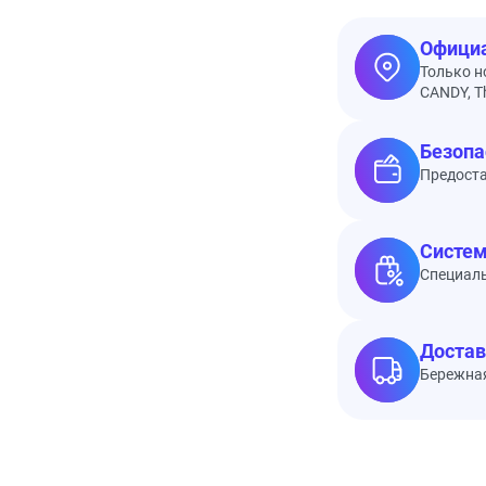
Официа
Только н
CANDY, Th
Безопа
Предоста
Систем
Специал
Достав
Бережная