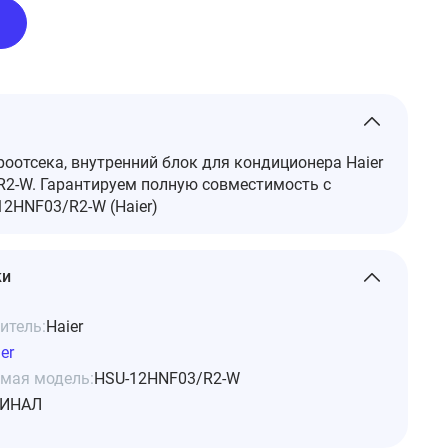
оотсека, внутренний блок для кондиционера Haier
2-W. Гарантируем полную совместимость с
2HNF03/R2-W (Haier)
ки
итель:
Haier
er
мая модель:
HSU-12HNF03/R2-W
ИНАЛ