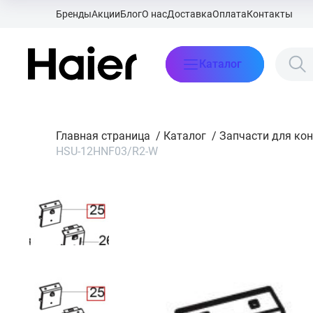
Бренды
Акции
Блог
О нас
Доставка
Оплата
Контакты
Каталог
Главная страница
/
Каталог
/
Запчасти для ко
HSU-12HNF03/R2-W