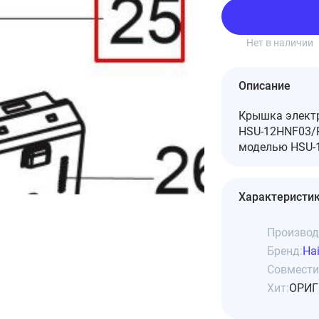
Подписаться
Нет в наличии
Описание
Крышка электр
HSU-12HNF03/R
моделью HSU-1
Характеристи
Производ
Бренд:
Hai
Совмести
Хит:
ОРИГ