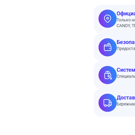
Официа
Только н
CANDY, Th
Безопа
Предоста
Систем
Специал
Достав
Бережная