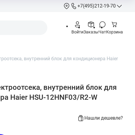
+7(495)212-19-70
+7(495)212-
Войти
Заказы
Чат
Корзина
info@hcstore.ru
Режим работы: 10
18:00
роотсека, внутренний блок для кондиционера Haier
Выходные:
суббо
воскресенье
Москва, Ленингр
шоссе 130, корп. 
ктроотсека, внутренний блок для
ра Haier HSU-12HNF03/R2-W
Нашли дешевле?