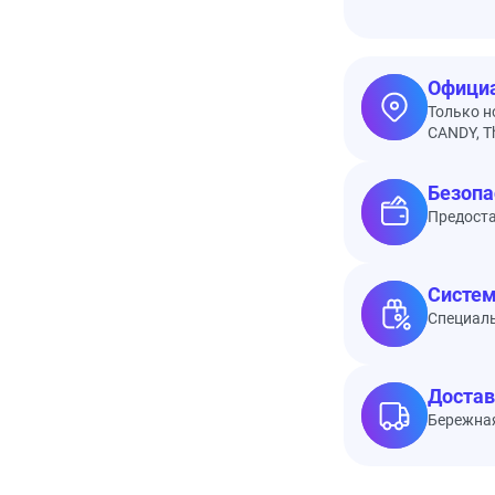
Официа
Только н
CANDY, Th
Безопа
Предоста
Систем
Специал
Достав
Бережная