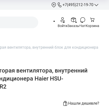
+7(495)212-19-70
+7(495)212-
Войти
Заказы
Чат
Корзина
info@hcstore.ru
Режим работы: 10
18:00
ая вентилятора, внутренний блок для кондиционера
Выходные:
суббо
воскресенье
Москва, Ленингр
шоссе 130, корп. 
орая вентилятора, внутренний
ндиционера Haier HSU-
R2
Нашли дешевле?