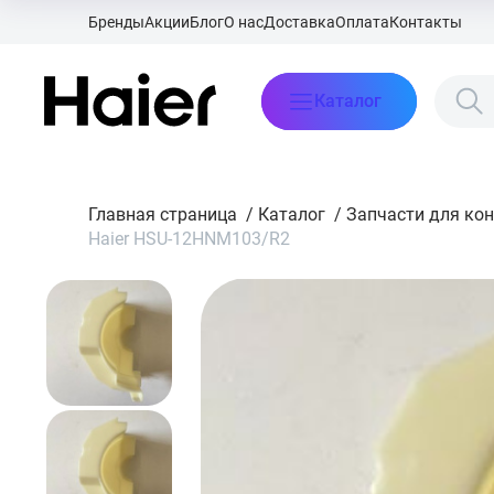
Бренды
Акции
Блог
О нас
Доставка
Оплата
Контакты
Каталог
Главная страница
/
Каталог
/
Запчасти для ко
Haier HSU-12HNM103/R2