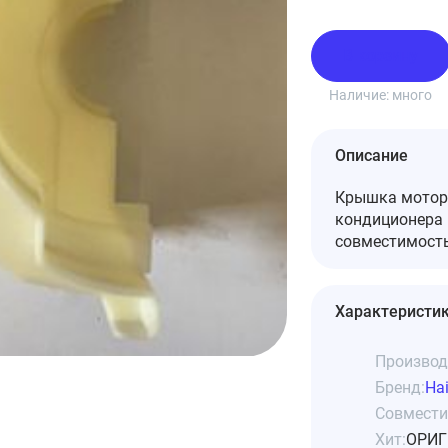
В корзину
Наличие:
много
Описание
Крышка мотора
кондиционера 
совместимость
Характеристи
Производ
Бренд:
Hai
Совмести
Хит:
ОРИГ