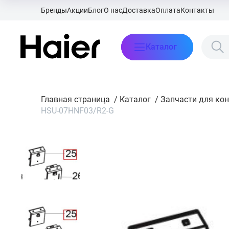
Бренды
Акции
Блог
О нас
Доставка
Оплата
Контакты
Каталог
Главная страница
/
Каталог
/
Запчасти для ко
HSU-07HNF03/R2-G