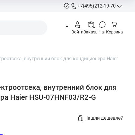
+7(495)212-19-70
+7(495)212-
Войти
Заказы
Чат
Корзина
info@hcstore.ru
Режим работы: 10
18:00
роотсека, внутренний блок для кондиционера Haier
Выходные:
суббо
воскресенье
Москва, Ленингр
шоссе 130, корп. 
ктроотсека, внутренний блок для
ра Haier HSU-07HNF03/R2-G
Нашли дешевле?