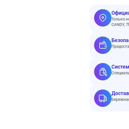
Официа
Только н
CANDY, Th
Безопа
Предоста
Систем
Специал
Достав
Бережная