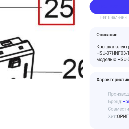
Подписаться
Нет в наличии
Описание
Крышка электр
HSU-07HNF03/R
моделью HSU-0
Характеристи
Производ
Бренд:
Hai
Совмести
Хит:
ОРИГ