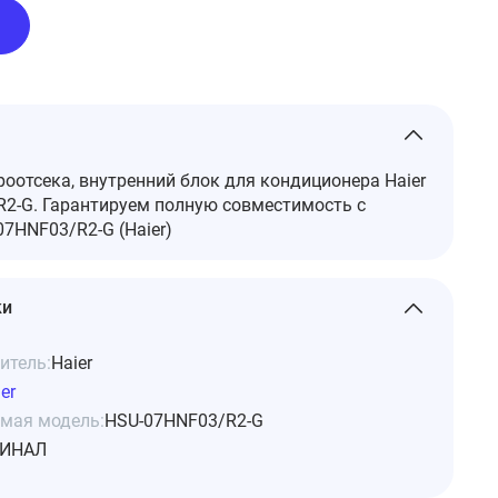
оотсека, внутренний блок для кондиционера Haier
2-G. Гарантируем полную совместимость с
7HNF03/R2-G (Haier)
ки
итель:
Haier
er
мая модель:
HSU-07HNF03/R2-G
ИНАЛ