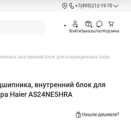
+7(495)212-19-70
+7(495)212-
Войти
Заказы
Чат
Корзина
info@hcstore.ru
Режим работы: 10
18:00
пника, внутренний блок для кондиционера Haier
Выходные:
суббо
воскресенье
Москва, Ленингр
шоссе 130, корп. 
шипника, внутренний блок для
ра Haier AS24NE5HRA
Нашли дешевле?