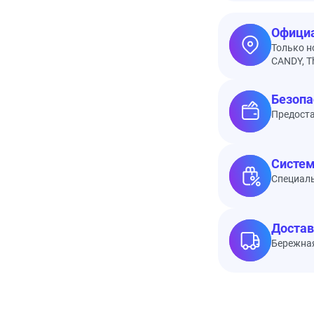
Официа
Только н
CANDY, Th
Безопа
Предоста
Систем
Специал
Достав
Бережная