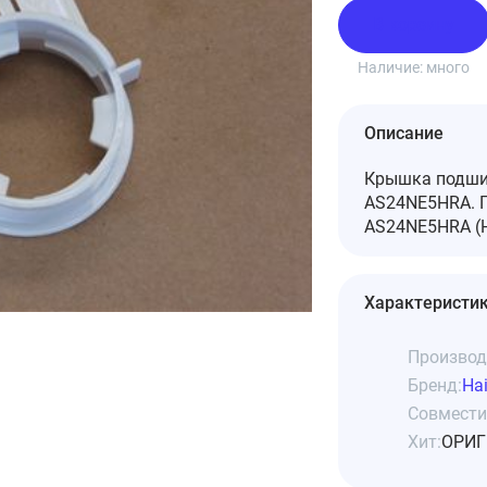
В корзину
Наличие:
много
Описание
Крышка подшип
AS24NE5HRA. Г
AS24NE5HRA (H
Характеристи
Производ
Бренд:
Hai
Совмести
Хит:
ОРИГ