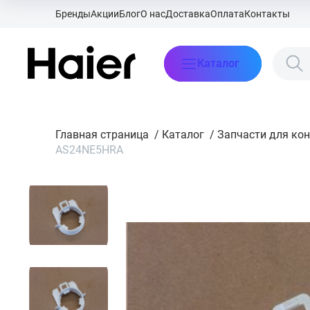
Бренды
Акции
Блог
О нас
Доставка
Оплата
Контакты
Каталог
Главная страница
/
Каталог
/
Запчасти для ко
AS24NE5HRA