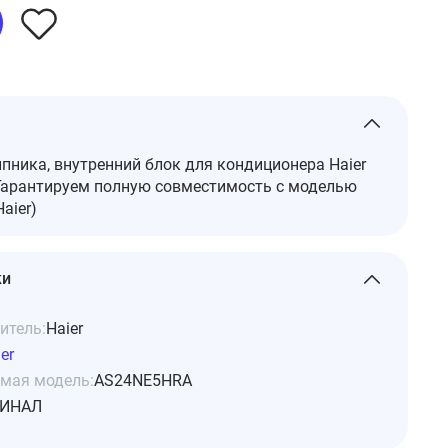
ника, внутренний блок для кондиционера Haier
арантируем полную совместимость с моделью
aier)
ки
итель:
Haier
er
мая модель:
AS24NE5HRA
ИНАЛ