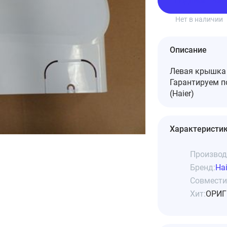
Подписаться
Нет в наличии
Описание
Левая крышка 
Гарантируем 
(Haier)
Характеристи
Производ
Бренд:
Hai
Совмести
Хит:
ОРИГ