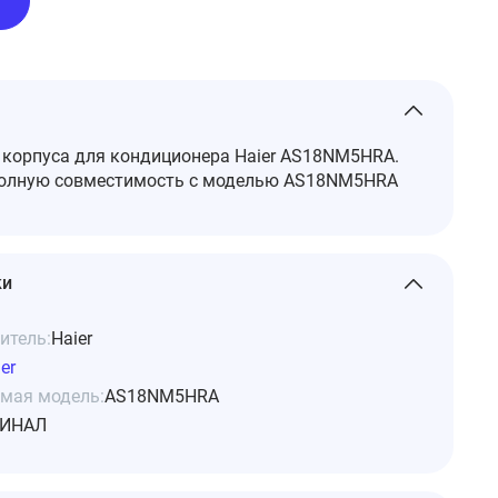
корпуса для кондиционера Haier AS18NM5HRA.
полную совместимость с моделью AS18NM5HRA
ки
итель:
Haier
er
мая модель:
AS18NM5HRA
ИНАЛ