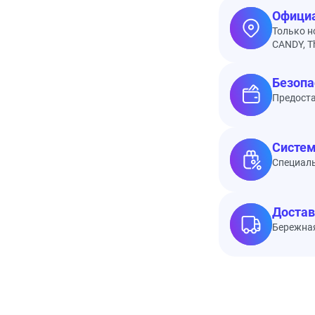
Официа
Только н
CANDY, Th
Безопа
Предоста
Систем
Специал
Достав
Бережная