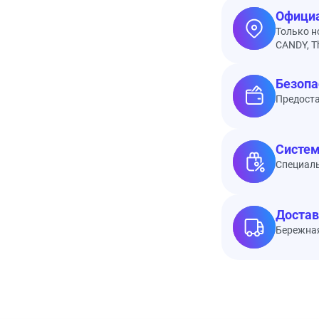
Официа
Только н
CANDY, Th
Безопа
Предоста
Систем
Специал
Достав
Бережная