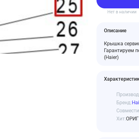
Подписаться
Нет в наличии
Описание
Крышка сервис
Гарантируем 
(Haier)
Характеристи
Производ
Бренд:
Hai
Совмести
Хит:
ОРИГ