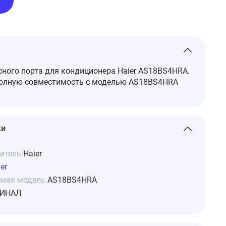
ного порта для кондиционера Haier AS18BS4HRA.
полную совместимость с моделью AS18BS4HRA
ки
итель:
Haier
er
мая модель:
AS18BS4HRA
ИНАЛ