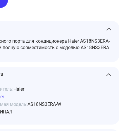
ного порта для кондиционера Haier AS18NS3ERA-
м полную совместимость с моделью AS18NS3ERA-
ки
итель:
Haier
er
мая модель:
AS18NS3ERA-W
ИНАЛ