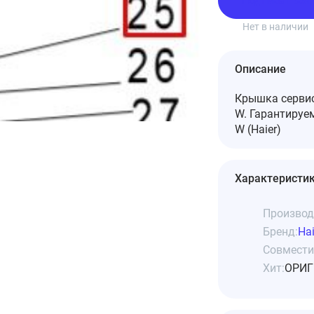
Подписаться
Нет в наличии
Описание
Крышка сервис
W. Гарантируе
W (Haier)
Характеристи
Производ
Бренд:
Hai
Совмести
Хит:
ОРИГ