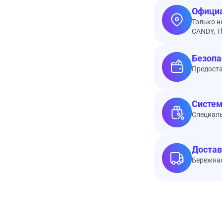
Официа
Только н
CANDY, Th
Безопа
Предоста
Систем
Специал
Достав
Бережная