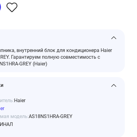
ника, внутренний блок для кондиционера Haier
EY. Гарантируем полную совместимость с
S1HRA-GREY (Haier)
ки
итель:
Haier
er
мая модель:
AS18NS1HRA-GREY
ИНАЛ