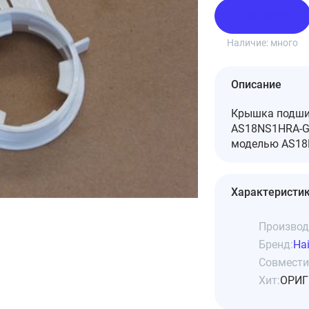
В корзину
Наличие:
много
Описание
Крышка подшип
AS18NS1HRA-GR
моделью AS18N
Характеристи
Производ
Бренд:
Hai
Совмести
Хит:
ОРИГ