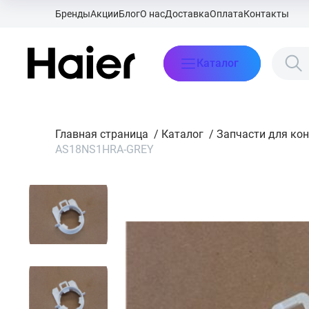
Бренды
Акции
Блог
О нас
Доставка
Оплата
Контакты
Каталог
Главная страница
/
Каталог
/
Запчасти для ко
AS18NS1HRA-GREY