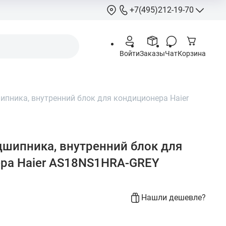
+7(495)212-19-70
+7(495)212-
Войти
Заказы
Чат
Корзина
info@hcstore.ru
Режим работы: 10
18:00
пника, внутренний блок для кондиционера Haier
Выходные:
суббо
воскресенье
Москва, Ленингр
шоссе 130, корп. 
шипника, внутренний блок для
ра Haier AS18NS1HRA-GREY
Нашли дешевле?