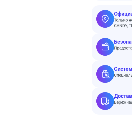
Официа
Только н
CANDY, Th
Безопа
Предоста
Систем
Специал
Достав
Бережная