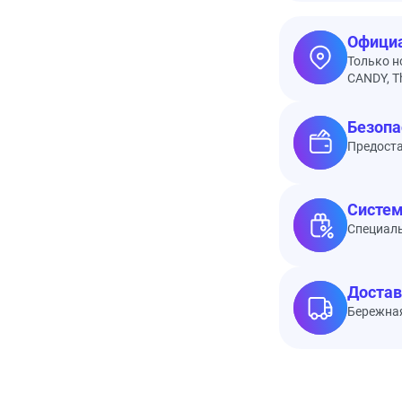
Официа
Только н
CANDY, Th
Безопа
Предоста
Систем
Специал
Достав
Бережная