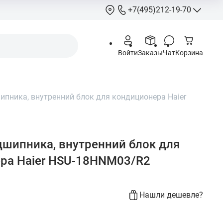
+7(495)212-19-70
+7(495)212-
Войти
Заказы
Чат
Корзина
info@hcstore.ru
Режим работы: 10
18:00
пника, внутренний блок для кондиционера Haier
Выходные:
суббо
воскресенье
Москва, Ленингр
шоссе 130, корп. 
шипника, внутренний блок для
ра Haier HSU-18HNM03/R2
Нашли дешевле?