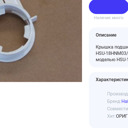
В корзину
Наличие:
много
Описание
Крышка подшип
HSU-18HNM03/R
моделью HSU-1
Характеристи
Производ
Бренд:
Hai
Совмести
Хит:
ОРИГ