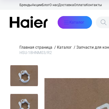
Бренды
Акции
Блог
О нас
Доставка
Оплата
Контакты
Каталог
Главная страница
/
Каталог
/
Запчасти для ко
HSU-18HNM03/R2